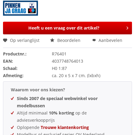
Heeft u een vraag over dit artikel?
Op verlanglijst
Beoordelen
Aanbevelen
Productnr.:
R76401
EAN:
4037748764013
Schaal:
H0 1:87
Afmeting:
ca. 20 x 5 x 7 cm. (lxbxh)
Waarom voor ons kiezen?
Sinds 2007 de speciaal webwinkel voor
modelbussen
Altijd minimaal
10% korting
op de
adviesverkoopprijs
Oplopende
Trouwe klantenkorting
Modelbus.nl exclusief series OV-Nederland