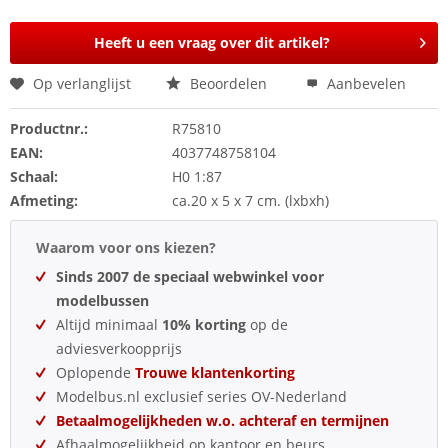
Heeft u een vraag over dit artikel?
Op verlanglijst
Beoordelen
Aanbevelen
Productnr.:
R75810
EAN:
4037748758104
Schaal:
H0 1:87
Afmeting:
ca.20 x 5 x 7 cm. (lxbxh)
Waarom voor ons kiezen?
Sinds 2007 de speciaal webwinkel voor
modelbussen
Altijd minimaal
10% korting
op de
adviesverkoopprijs
Oplopende
Trouwe klantenkorting
Modelbus.nl exclusief series OV-Nederland
Betaalmogelijkheden w.o. achteraf en termijnen
Afhaalmogelijkheid op kantoor en beurs.