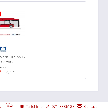
olaris Urbino 12
tric VAG...
houd
1
*
€ 32,90 *
Tarief info:
071-8886188
Contact