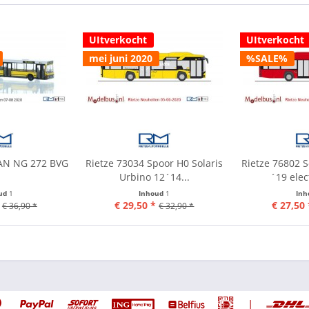
UItverkocht
UItverkocht
mei juni 2020
%SALE%
MAN NG 272 BVG
Rietze 73034 Spoor H0 Solaris
Rietze 76802 S
Urbino 12´14...
´19 elec
ud
1
Inhoud
1
In
€ 29,50 *
€ 27,50 
€ 36,90 *
€ 32,90 *
|