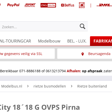
|
Zoeken...
NL-TOURINGCAR
Modelbouw
BEL. - LUX.
FABRIKA
w gegevens veilig via SSL
Beursagenda
Wat is SSL
Wij staan op diverse 
Bereikbaar 071-8886188 of 0613213794
Afhalen:
op afspraak
zater
n Modelbus.nl
rietze busmodellen
Rietze buitenland
City 18´18 G OVPS Pirna