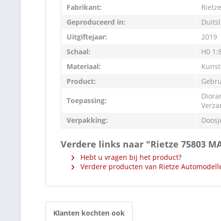
Fabrikant:
Rietz
Geproduceerd in:
Duits
Uitgiftejaar:
2019
Schaal:
H0 1:
Materiaal:
Kunst
Product:
Gebru
Diora
Toepassing:
Verza
Verpakking:
Doosj
Verdere links naar "Rietze 75803 MA
Hebt u vragen bij het product?
Verdere producten van Rietze Automodell
Klanten kochten ook