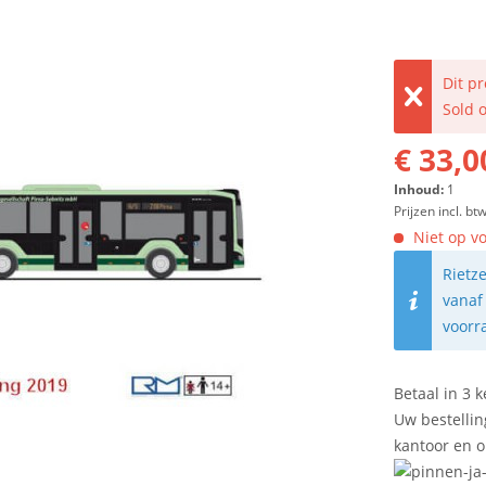
Dit p
Sold 
€ 33,0
Inhoud:
1
Prijzen incl. bt
Niet op vo
Rietz
vanaf
voorr
Betaal in 3 k
Uw bestellin
kantoor en 