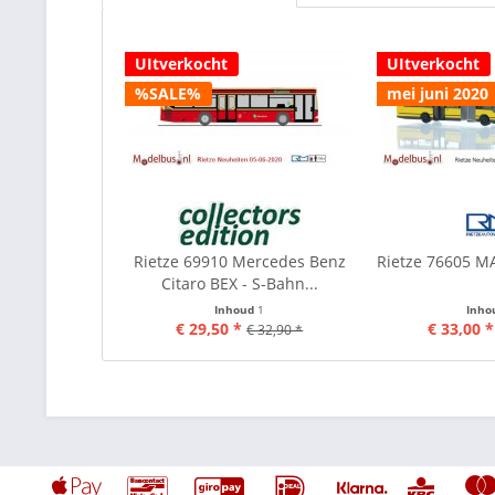
UItverkocht
UItverkocht
%SALE%
mei juni 2020
Rietze 69910 Mercedes Benz
Rietze 76605 
Citaro BEX - S-Bahn...
Inhoud
1
Inho
€ 29,50 *
€ 33,00 *
€ 32,90 *