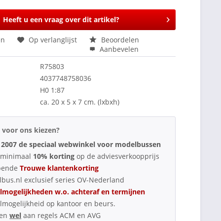
Heeft u een vraag over dit artikel?
en
Op verlanglijst
Beoordelen
Aanbevelen
R75803
4037748758036
H0 1:87
ca. 20 x 5 x 7 cm. (lxbxh)
voor ons kiezen?
 2007 de speciaal webwinkel voor modelbussen
d minimaal
10% korting
op de adviesverkoopprijs
pende
Trouwe klantenkorting
bus.nl exclusief series OV-Nederland
lmogelijkheden w.o. achteraf en termijnen
lmogelijkheid op kantoor en beurs.
oen
wel
aan regels ACM en AVG