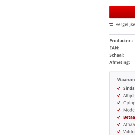
Vergelijk
Productnr.:
EAN:
Schaal:
Afmeting:
Waarom 
Sinds
Altij
Oplo
Model
Betaa
Afhaa
Vold