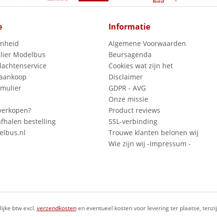
e
Informatie
enheid
Algemene Voorwaarden
lier Modelbus
Beursagenda
lachtenservice
Cookies wat zijn het
 aankoop
Disclaimer
mulier
GDPR - AVG
Onze missie
verkopen?
Product reviews
fhalen bestelling
SSL-verbinding
lbus.nl
Trouwe klanten belonen wij
Wie zijn wij -Impressum -
lijke btw excl.
verzendkosten
en eventueel kosten voor levering ter plaatse, tenz