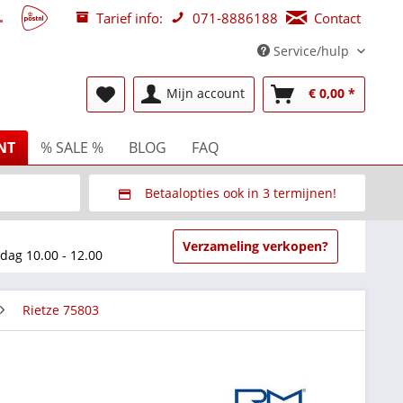
Tarief info:
071-8886188
Contact
Service/hulp
Mijn account
€ 0,00 *
NT
% SALE %
BLOG
FAQ
Betaalopties ook in 3 termijnen!
beurzen
Via Multisafepay (veilig via SSL)
Verzameling verkopen?
dag 10.00 - 12.00
Rietze 75803