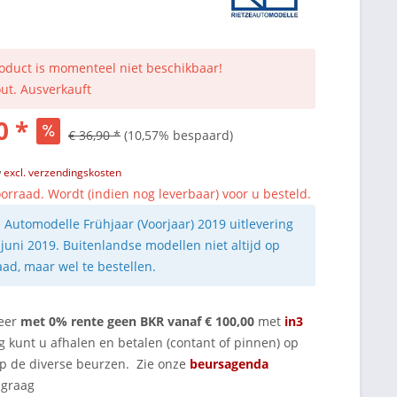
roduct is momenteel niet beschikbaar!
out. Ausverkauft
0 *
€ 36,90 *
(10,57% bespaard)
w
excl. verzendingskosten
orraad. Wordt (indien nog leverbaar) voor u besteld.
e Automodelle Frühjaar (Voorjaar) 2019 uitlevering
 juni 2019. Buitenlandse modellen niet altijd op
aad, maar wel te bestellen.
eer
met 0% rente geen BKR vanaf € 100,00
met
in3
g kunt u afhalen en betalen (contant of pinnen) op
op de diverse beurzen. Zie onze
beursagenda