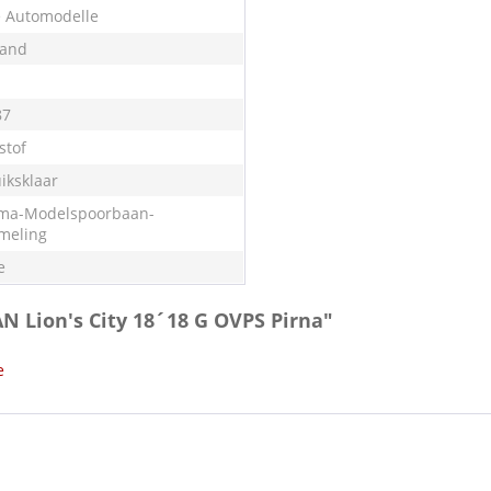
e Automodelle
land
87
stof
iksklaar
ma-Modelspoorbaan-
meling
e
N Lion's City 18´18 G OVPS Pirna"
e