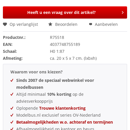
Heeft u een vraag over dit artikel?
Op verlanglijst
Beoordelen
Aanbevelen
Productnr.:
R75518
EAN:
4037748755189
Schaal:
H0 1:87
Afmeting:
ca. 20 x 5 x 7 cm. (lxbxh)
Waarom voor ons kiezen?
Sinds 2007 de speciaal webwinkel voor
modelbussen
Altijd minimaal
10% korting
op de
adviesverkoopprijs
Oplopende
Trouwe klantenkorting
Modelbus.nl exclusief series OV-Nederland
Betaalmogelijkheden w.o. achteraf en termijnen
Afhaalmogelijkheid op kantoor en beurs.