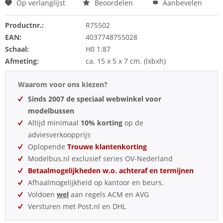
Op verlanglijst
Beoordelen
Aanbevelen
Productnr.:
R75502
EAN:
4037748755028
Schaal:
H0 1:87
Afmeting:
ca. 15 x 5 x 7 cm. (lxbxh)
Waarom voor ons kiezen?
Sinds 2007 de speciaal webwinkel voor
modelbussen
Altijd minimaal
10% korting
op de
adviesverkoopprijs
Oplopende
Trouwe klantenkorting
Modelbus.nl exclusief series OV-Nederland
Betaalmogelijkheden w.o. achteraf en termijnen
Afhaalmogelijkheid op kantoor en beurs.
Voldoen
wel
aan regels ACM en AVG
Versturen met Post.nl en DHL