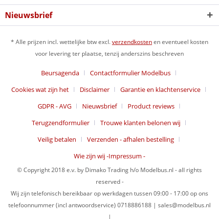
Nieuwsbrief
* Alle prijzen incl. wettelijke btw excl.
verzendkosten
en eventueel kosten
voor levering ter plaatse, tenzij anderszins beschreven
Beursagenda
Contactformulier Modelbus
Cookies wat zijn het
Disclaimer
Garantie en klachtenservice
GDPR - AVG
Nieuwsbrief
Product reviews
Terugzendformulier
Trouwe klanten belonen wij
Veilig betalen
Verzenden - afhalen bestelling
Wie zijn wij -Impressum -
© Copyright 2018 e.v. by Dimako Trading h/o Modelbus.nl - all rights
reserved -
Wij zijn telefonisch bereikbaar op werkdagen tussen 09:00 - 17:00 op ons
telefoonnummer (incl antwoordservice) 0718886188 | sales@modelbus.nl
|