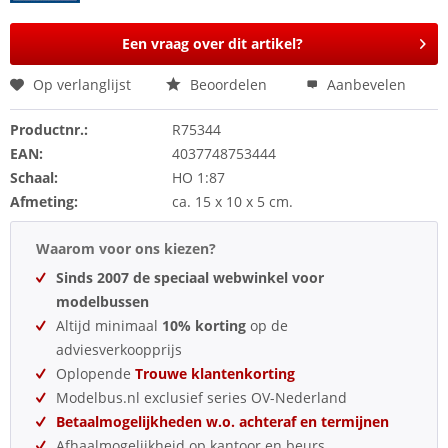
Een vraag over dit artikel?
Op verlanglijst
Beoordelen
Aanbevelen
Productnr.:
R75344
EAN:
4037748753444
Schaal:
HO 1:87
Afmeting:
ca. 15 x 10 x 5 cm.
Waarom voor ons kiezen?
Sinds 2007 de speciaal webwinkel voor
modelbussen
Altijd minimaal
10% korting
op de
adviesverkoopprijs
Oplopende
Trouwe klantenkorting
Modelbus.nl exclusief series OV-Nederland
Betaalmogelijkheden w.o. achteraf en termijnen
Afhaalmogelijkheid op kantoor en beurs.