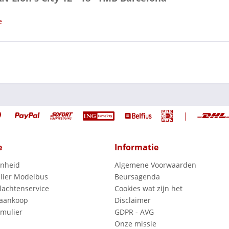
e
|
e
Informatie
enheid
Algemene Voorwaarden
lier Modelbus
Beursagenda
lachtenservice
Cookies wat zijn het
 aankoop
Disclaimer
mulier
GDPR - AVG
Onze missie