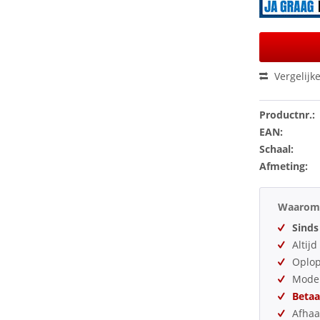
Vergelijk
Productnr.:
EAN:
Schaal:
Afmeting:
Waarom 
Sinds
Altij
Oplo
Model
Betaa
Afhaa