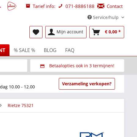
Tarief info:
071-8886188
Contact
Service/hulp
Mijn account
€ 0,00 *
NT
% SALE %
BLOG
FAQ
Betaalopties ook in 3 termijnen!
beurzen
Via Multisafepay (veilig via SSL)
Verzameling verkopen?
dag 10.00 - 12.00
Rietze 75321