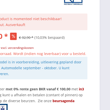
roduct is momenteel niet beschikbaar!
out. Ausverkauft
0 *
€ 32,90 *
(10,03% bespaard)
w
excl. verzendingskosten
orraad. Wordt (indien nog leverbaar) voor u besteld.
odel is in voorbereiding, uitlevering gepland door
e Automodelle september - oktober. U kunt
veren.
eer
met 0% rente geen BKR vanaf € 100,00
met
in3
g kunt u afhalen en betalen (contant of pinnen) op
op de diverse beurzen. Zie onze
beursagenda