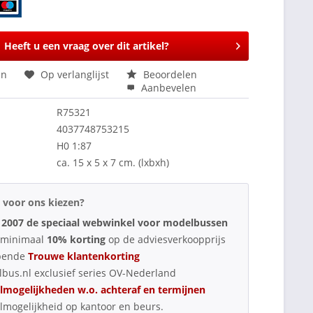
Heeft u een vraag over dit artikel?
en
Op verlanglijst
Beoordelen
Aanbevelen
R75321
4037748753215
H0 1:87
ca. 15 x 5 x 7 cm. (lxbxh)
voor ons kiezen?
 2007 de speciaal webwinkel voor modelbussen
d minimaal
10% korting
op de adviesverkoopprijs
pende
Trouwe klantenkorting
bus.nl exclusief series OV-Nederland
lmogelijkheden w.o. achteraf en termijnen
lmogelijkheid op kantoor en beurs.