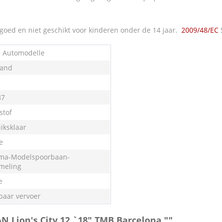
oed en niet geschikt voor kinderen onder de 14 jaar.
2009/48/EC
e Automodelle
land
87
stof
iksklaar
e
ma-Modelspoorbaan-
meling
e
aar vervoer
N Lion's City 12 `18" TMB Barcelona ""