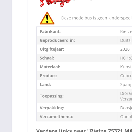
Deze modelbus is geen kinderspeelg
Fabrikant:
Rietz
Geproduceerd in:
Duits
Uitgiftejaar:
2020
Schaal:
H0 1:
Materiaal:
Kunst
Product:
Gebru
Land:
Spanj
Diora
Toepassing:
Verza
Verpakking:
Doosj
Verzamelthema:
Openb
Verdere links naar "Rietze 75321 MA