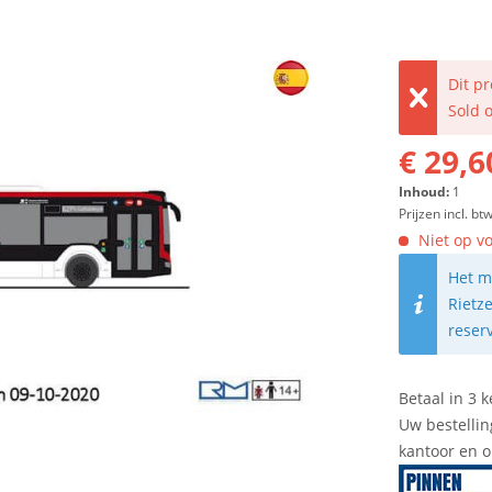
Dit p
Sold 
€ 29,6
Inhoud:
1
Prijzen incl. bt
Niet op vo
Het m
Rietz
reser
Betaal in 3 k
Uw bestellin
kantoor en 