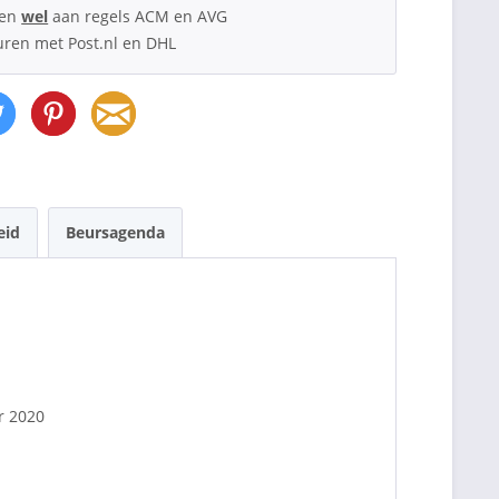
oen
wel
aan regels ACM en AVG
uren met Post.nl en DHL
eid
Beursagenda
r 2020