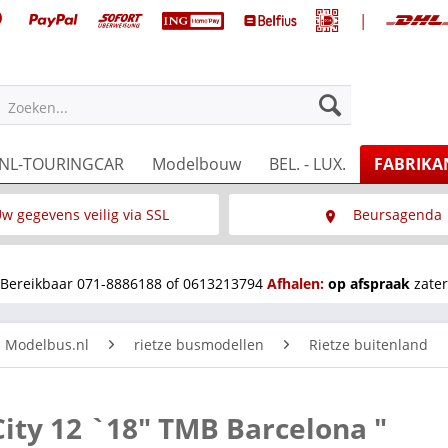
|
Zoeken...
NL-TOURINGCAR
Modelbouw
BEL. - LUX.
FABRIKA
w gegevens veilig via SSL
Beursagenda
Wat is SSL
Wij staan op diverse 
Bereikbaar 071-8886188 of 0613213794
Afhalen:
op afspraak
zater
n Modelbus.nl
rietze busmodellen
Rietze buitenland
City 12 `18" TMB Barcelona "