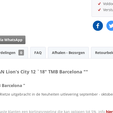
Vold
Verst
via WhatsApp
rdelingen
0
FAQ
Afhalen - Bezorgen
Retourbel
N Lion's City 12 `18" TMB Barcelona ""
B Barcelona "
 Rietze uitgebracht in de Neuheiten uitlevering september - oktobe
ste klanten een kortingsregeling die kan oplopen tot 5% info
hier