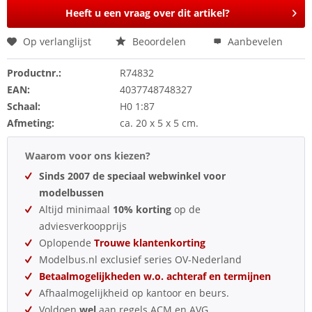
Heeft u een vraag over dit artikel?
Op verlanglijst
Beoordelen
Aanbevelen
Productnr.:
R74832
EAN:
4037748748327
Schaal:
H0 1:87
Afmeting:
ca. 20 x 5 x 5 cm.
Waarom voor ons kiezen?
Sinds 2007 de speciaal webwinkel voor
modelbussen
Altijd minimaal
10% korting
op de
adviesverkoopprijs
Oplopende
Trouwe klantenkorting
Modelbus.nl exclusief series OV-Nederland
Betaalmogelijkheden w.o. achteraf en termijnen
Afhaalmogelijkheid op kantoor en beurs.
Voldoen
wel
aan regels ACM en AVG