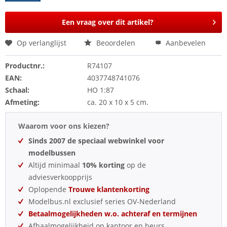
Een vraag over dit artikel?
Op verlanglijst
Beoordelen
Aanbevelen
Productnr.:
R74107
EAN:
4037748741076
Schaal:
HO 1:87
Afmeting:
ca. 20 x 10 x 5 cm.
Waarom voor ons kiezen?
Sinds 2007 de speciaal webwinkel voor
modelbussen
Altijd minimaal
10% korting
op de
adviesverkoopprijs
Oplopende
Trouwe klantenkorting
Modelbus.nl exclusief series OV-Nederland
Betaalmogelijkheden w.o. achteraf en termijnen
Afhaalmogelijkheid op kantoor en beurs.