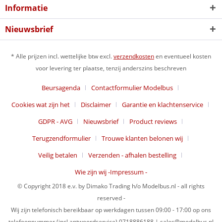
Informatie
Nieuwsbrief
* Alle prijzen incl. wettelijke btw excl.
verzendkosten
en eventueel kosten
voor levering ter plaatse, tenzij anderszins beschreven
Beursagenda
Contactformulier Modelbus
Cookies wat zijn het
Disclaimer
Garantie en klachtenservice
GDPR - AVG
Nieuwsbrief
Product reviews
Terugzendformulier
Trouwe klanten belonen wij
Veilig betalen
Verzenden - afhalen bestelling
Wie zijn wij -Impressum -
© Copyright 2018 e.v. by Dimako Trading h/o Modelbus.nl - all rights
reserved -
Wij zijn telefonisch bereikbaar op werkdagen tussen 09:00 - 17:00 op ons
telefoonnummer (incl antwoordservice) 0718886188 | sales@modelbus.nl