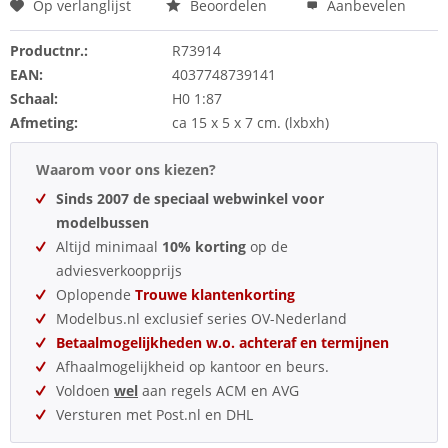
Op verlanglijst
Beoordelen
Aanbevelen
Productnr.:
R73914
EAN:
4037748739141
Schaal:
H0 1:87
Afmeting:
ca 15 x 5 x 7 cm. (lxbxh)
Waarom voor ons kiezen?
Sinds 2007 de speciaal webwinkel voor
modelbussen
Altijd minimaal
10% korting
op de
adviesverkoopprijs
Oplopende
Trouwe klantenkorting
Modelbus.nl exclusief series OV-Nederland
Betaalmogelijkheden w.o. achteraf en termijnen
Afhaalmogelijkheid op kantoor en beurs.
Voldoen
wel
aan regels ACM en AVG
Versturen met Post.nl en DHL