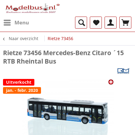
Menu
Naar overzicht
Rietze 73456
Rietze 73456 Mercedes-Benz Citaro ´15
RTB Rheintal Bus
UItverkocht
jan. - febr. 2020