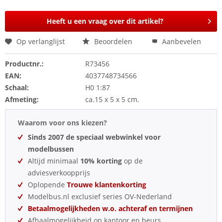
Heeft u een vraag over dit artikel?
Op verlanglijst
Beoordelen
Aanbevelen
Productnr.:
R73456
EAN:
4037748734566
Schaal:
H0 1:87
Afmeting:
ca.15 x 5 x 5 cm.
Waarom voor ons kiezen?
Sinds 2007 de speciaal webwinkel voor
modelbussen
Altijd minimaal
10% korting
op de
adviesverkoopprijs
Oplopende
Trouwe klantenkorting
Modelbus.nl exclusief series OV-Nederland
Betaalmogelijkheden w.o. achteraf en termijnen
Afhaalmogelijkheid op kantoor en beurs.