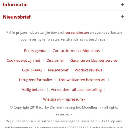
Informatie
Nieuwsbrief
* Alle prijzen incl. wettelijke btw excl.
verzendkosten
en eventueel kosten
voor levering ter plaatse, tenzij anderszins beschreven
Beursagenda
Contactformulier Modelbus
Cookies wat zijn het
Disclaimer
Garantie en klachtenservice
GDPR - AVG
Nieuwsbrief
Product reviews
Terugzendformulier
Trouwe klanten belonen wij
Veilig betalen
Verzenden - afhalen bestelling
Wie zijn wij -Impressum -
© Copyright 2018 e.v. by Dimako Trading h/o Modelbus.nl - all rights
reserved -
Wij zijn telefonisch bereikbaar op werkdagen tussen 09:00 - 17:00 op ons
telefoonnummer (incl antwoordservice) 0718886188 | sales@modelbus.nl