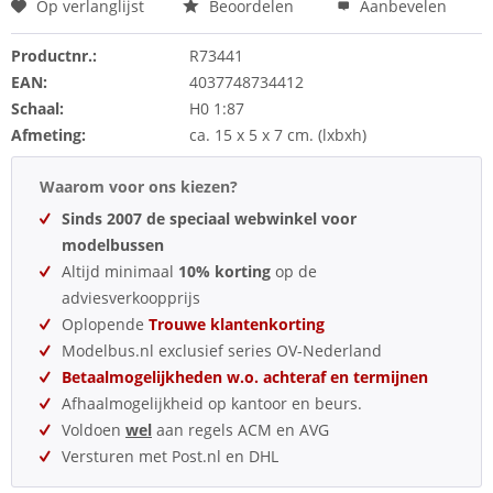
Op verlanglijst
Beoordelen
Aanbevelen
Productnr.:
R73441
EAN:
4037748734412
Schaal:
H0 1:87
Afmeting:
ca. 15 x 5 x 7 cm. (lxbxh)
Waarom voor ons kiezen?
Sinds 2007 de speciaal webwinkel voor
modelbussen
Altijd minimaal
10% korting
op de
adviesverkoopprijs
Oplopende
Trouwe klantenkorting
Modelbus.nl exclusief series OV-Nederland
Betaalmogelijkheden w.o. achteraf en termijnen
Afhaalmogelijkheid op kantoor en beurs.
Voldoen
wel
aan regels ACM en AVG
Versturen met Post.nl en DHL