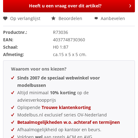
Heeft u een vraag over dit artikel?
Op verlanglijst
Beoordelen
Aanbevelen
Productnr.:
R73036
EAN:
4037748730360
Schaal:
H0 1:87
Afmeting:
ca.15 x 5 x 5 cm.
Waarom voor ons kiezen?
Sinds 2007 de speciaal webwinkel voor
modelbussen
Altijd minimaal
10% korting
op de
adviesverkoopprijs
Oplopende
Trouwe klantenkorting
Modelbus.nl exclusief series OV-Nederland
Betaalmogelijkheden w.o. achteraf en termijnen
Afhaalmogelijkheid op kantoor en beurs.
Voldoen
wel
aan regels ACM en AVG