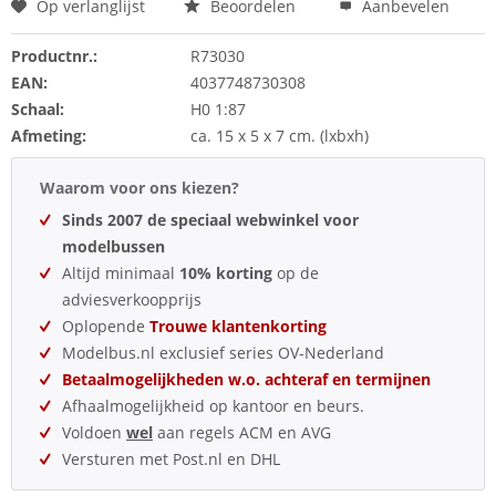
Op verlanglijst
Beoordelen
Aanbevelen
Productnr.:
R73030
EAN:
4037748730308
Schaal:
H0 1:87
Afmeting:
ca. 15 x 5 x 7 cm. (lxbxh)
Waarom voor ons kiezen?
Sinds 2007 de speciaal webwinkel voor
modelbussen
Altijd minimaal
10% korting
op de
adviesverkoopprijs
Oplopende
Trouwe klantenkorting
Modelbus.nl exclusief series OV-Nederland
Betaalmogelijkheden w.o. achteraf en termijnen
Afhaalmogelijkheid op kantoor en beurs.
Voldoen
wel
aan regels ACM en AVG
Versturen met Post.nl en DHL