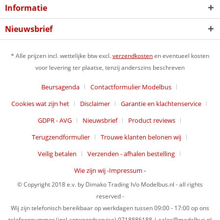
Informatie
Nieuwsbrief
* Alle prijzen incl. wettelijke btw excl.
verzendkosten
en eventueel kosten
voor levering ter plaatse, tenzij anderszins beschreven
Beursagenda
Contactformulier Modelbus
Cookies wat zijn het
Disclaimer
Garantie en klachtenservice
GDPR - AVG
Nieuwsbrief
Product reviews
Terugzendformulier
Trouwe klanten belonen wij
Veilig betalen
Verzenden - afhalen bestelling
Wie zijn wij -Impressum -
© Copyright 2018 e.v. by Dimako Trading h/o Modelbus.nl - all rights
reserved -
Wij zijn telefonisch bereikbaar op werkdagen tussen 09:00 - 17:00 op ons
telefoonnummer (incl antwoordservice) 0718886188 | sales@modelbus.nl