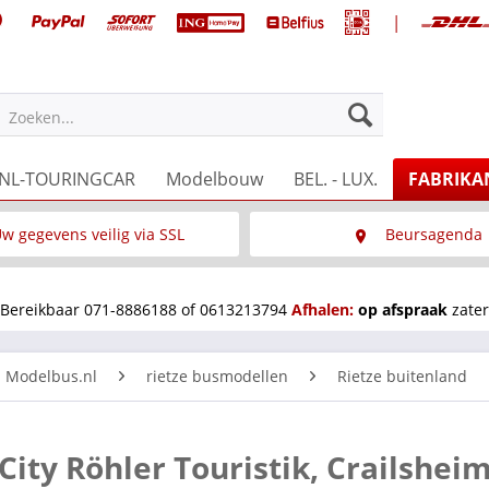
|
Zoeken...
NL-TOURINGCAR
Modelbouw
BEL. - LUX.
FABRIKA
w gegevens veilig via SSL
Beursagenda
Wat is SSL
Wij staan op diverse 
Bereikbaar 071-8886188 of 0613213794
Afhalen:
op afspraak
zater
n Modelbus.nl
rietze busmodellen
Rietze buitenland
ity Röhler Touristik, Crailshei