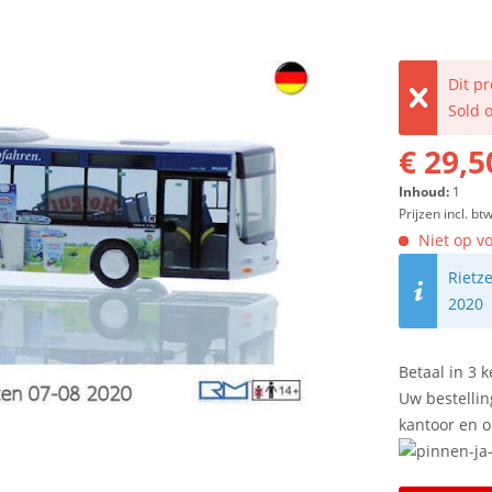
Dit p
Sold 
€ 29,5
Inhoud:
1
Prijzen incl. bt
Niet op vo
Rietz
2020
Betaal in 3 k
Uw bestellin
kantoor en 