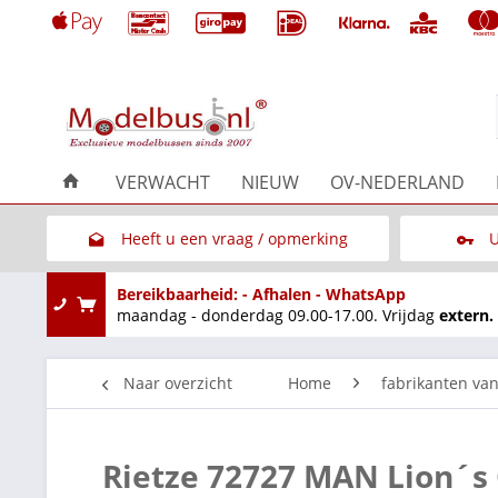
VERWACHT
NIEUW
OV-NEDERLAND
Heeft u een vraag / opmerking
U
Link naar het contactformulier
Bereikbaarheid: - Afhalen - WhatsApp
maandag - donderdag 09.00-17.00. Vrijdag
extern.
Naar overzicht
Home
fabrikanten va
Rietze 72727 MAN Lion´s C