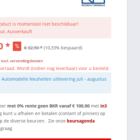
roduct is momenteel niet beschikbaar!
out. Ausverkauft
0 *
€ 32,90 *
(10,33% bespaard)
w
excl. verzendingskosten
orraad. Wordt (indien nog leverbaar) voor u besteld.
e Automodelle Neuheiten uitlevering juli - augustus
eer
met 0% rente geen BKR vanaf € 100,00
met
in3
g kunt u afhalen en betalen (contant of pinnen) op
op de diverse beurzen. Zie onze
beursagenda