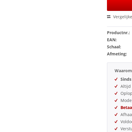
Vergelijk
Productnr.:
EAN:
Schaal:
Afmeting:
Waarom 
Sinds
Altij
Oplo
Model
Betaa
Afhaa
Vold
Verst