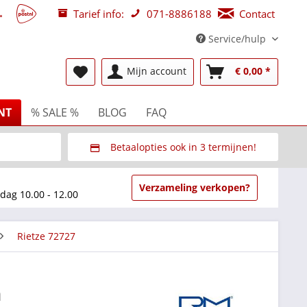
Tarief info:
071-8886188
Contact
Service/hulp
Mijn account
€ 0,00 *
NT
% SALE %
BLOG
FAQ
Betaalopties ook in 3 termijnen!
beurzen
Via Multisafepay (veilig via SSL)
Verzameling verkopen?
dag 10.00 - 12.00
Rietze 72727
m