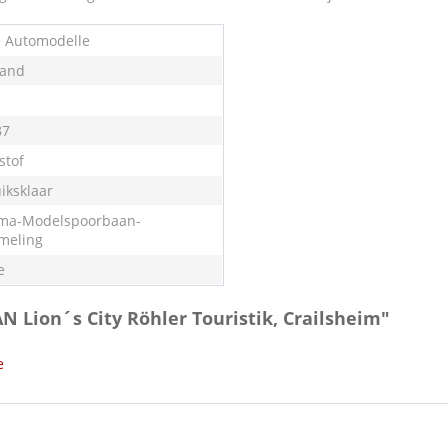
e Automodelle
land
87
stof
iksklaar
ma-Modelspoorbaan-
meling
e
N Lion´s City Röhler Touristik, Crailsheim"
e