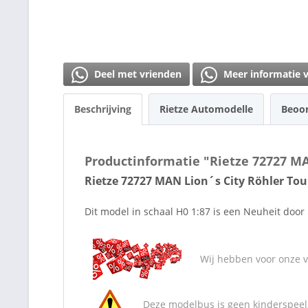
Deel met vrienden
Meer informatie 
Beschrijving
Rietze Automodelle
Beoo
Productinformatie "Rietze 72727 MAN
Rietze 72727 MAN Lion´s City Röhler Tour
Dit model in schaal H0 1:87 is een Neuheit door 
Wij hebben voor onze va
Deze modelbus is geen kinderspeelg