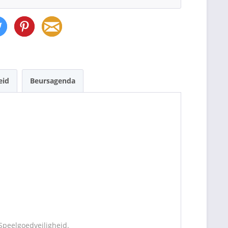
eid
Beursagenda
Speelgoedveiligheid.