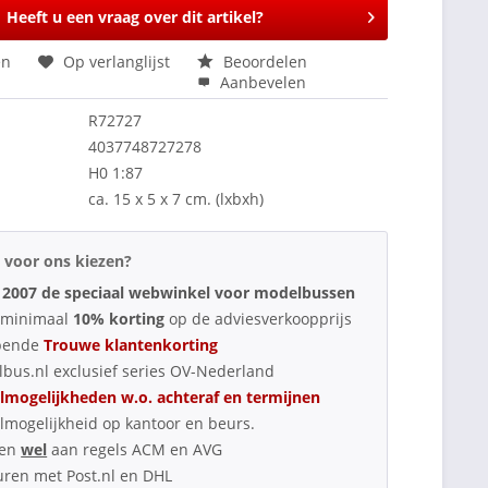
Heeft u een vraag over dit artikel?
en
Op verlanglijst
Beoordelen
Aanbevelen
R72727
4037748727278
H0 1:87
ca. 15 x 5 x 7 cm. (lxbxh)
voor ons kiezen?
 2007 de speciaal webwinkel voor modelbussen
d minimaal
10% korting
op de adviesverkoopprijs
pende
Trouwe klantenkorting
bus.nl exclusief series OV-Nederland
lmogelijkheden w.o. achteraf en termijnen
lmogelijkheid op kantoor en beurs.
oen
wel
aan regels ACM en AVG
uren met Post.nl en DHL