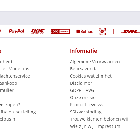
|
e
Informatie
enheid
Algemene Voorwaarden
lier Modelbus
Beursagenda
lachtenservice
Cookies wat zijn het
 aankoop
Disclaimer
mulier
GDPR - AVG
Onze missie
verkopen?
Product reviews
fhalen bestelling
SSL-verbinding
lbus.nl
Trouwe klanten belonen wij
Wie zijn wij -Impressum -