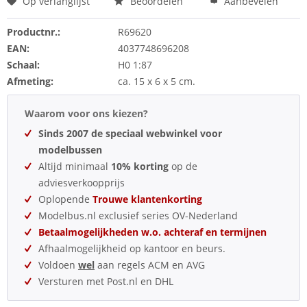
Op verlanglijst
Beoordelen
Aanbevelen
Productnr.:
R69620
EAN:
4037748696208
Schaal:
H0 1:87
Afmeting:
ca. 15 x 6 x 5 cm.
Waarom voor ons kiezen?
Sinds 2007 de speciaal webwinkel voor
modelbussen
Altijd minimaal
10% korting
op de
adviesverkoopprijs
Oplopende
Trouwe klantenkorting
Modelbus.nl exclusief series OV-Nederland
Betaalmogelijkheden w.o. achteraf en termijnen
Afhaalmogelijkheid op kantoor en beurs.
Voldoen
wel
aan regels ACM en AVG
Versturen met Post.nl en DHL