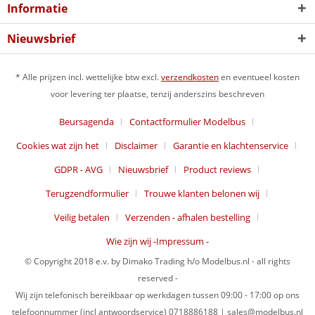
Informatie
Nieuwsbrief
* Alle prijzen incl. wettelijke btw excl.
verzendkosten
en eventueel kosten
voor levering ter plaatse, tenzij anderszins beschreven
Beursagenda
Contactformulier Modelbus
Cookies wat zijn het
Disclaimer
Garantie en klachtenservice
GDPR - AVG
Nieuwsbrief
Product reviews
Terugzendformulier
Trouwe klanten belonen wij
Veilig betalen
Verzenden - afhalen bestelling
Wie zijn wij -Impressum -
© Copyright 2018 e.v. by Dimako Trading h/o Modelbus.nl - all rights
reserved -
Wij zijn telefonisch bereikbaar op werkdagen tussen 09:00 - 17:00 op ons
telefoonnummer (incl antwoordservice) 0718886188 | sales@modelbus.nl