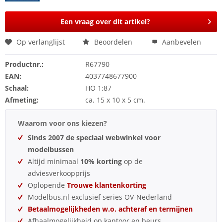
Een vraag over dit artikel?
Op verlanglijst
Beoordelen
Aanbevelen
Productnr.:
R67790
EAN:
4037748677900
Schaal:
HO 1:87
Afmeting:
ca. 15 x 10 x 5 cm.
Waarom voor ons kiezen?
Sinds 2007 de speciaal webwinkel voor
modelbussen
Altijd minimaal
10% korting
op de
adviesverkoopprijs
Oplopende
Trouwe klantenkorting
Modelbus.nl exclusief series OV-Nederland
Betaalmogelijkheden w.o. achteraf en termijnen
Afhaalmogelijkheid op kantoor en beurs.