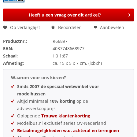
Heeft u een vraag over dit artikel?
Op verlanglijst
Beoordelen
Aanbevelen
Productnr.:
R66897
EAN:
4037748668977
Schaal:
H0 1:87
Afmeting:
ca. 15 x 5 x 7 cm. (lxbxh)
Waarom voor ons kiezen?
Sinds 2007 de speciaal webwinkel voor
modelbussen
Altijd minimaal
10% korting
op de
adviesverkoopprijs
Oplopende
Trouwe klantenkorting
Modelbus.nl exclusief series OV-Nederland
Betaalmogelijkheden w.o. achteraf en termijnen