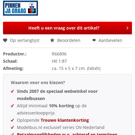
Heeft u een vraag over dit artikel?
Op verlanglijst
Beoordelen
Aanbevelen
Productnr.:
R66896
Schaal:
H0 1:87
Afmeting:
ca. 15 x 5 x 7 cm. (lxbxh)
Waarom voor ons kiezen?
Sinds 2007 de speciaal webwinkel voor
modelbussen
Altijd minimaal
10% korting
op de
adviesverkoopprijs
Oplopende
Trouwe klantenkorting
Modelbus.nl exclusief series OV-Nederland
Betaalmogelijkheden w.o. achteraf en termijnen