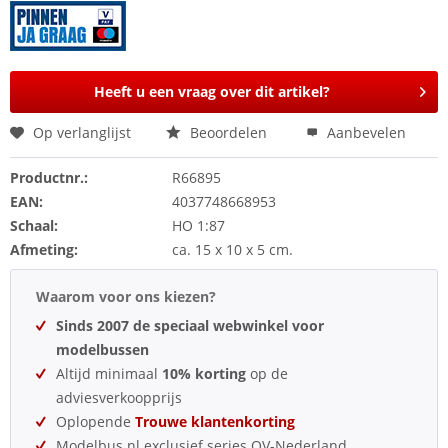
Heeft u een vraag over dit artikel?
Op verlanglijst
Beoordelen
Aanbevelen
Productnr.:
R66895
EAN:
4037748668953
Schaal:
HO 1:87
Afmeting:
ca. 15 x 10 x 5 cm.
Waarom voor ons kiezen?
Sinds 2007 de speciaal webwinkel voor
modelbussen
Altijd minimaal
10% korting
op de
adviesverkoopprijs
Oplopende
Trouwe klantenkorting
Modelbus.nl exclusief series OV-Nederland