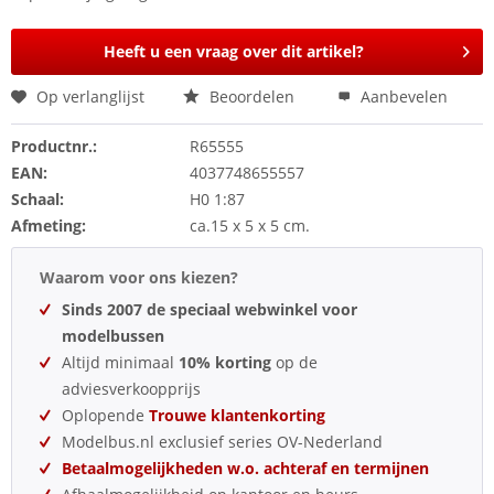
Heeft u een vraag over dit artikel?
Op verlanglijst
Beoordelen
Aanbevelen
Productnr.:
R65555
EAN:
4037748655557
Schaal:
H0 1:87
Afmeting:
ca.15 x 5 x 5 cm.
Waarom voor ons kiezen?
Sinds 2007 de speciaal webwinkel voor
modelbussen
Altijd minimaal
10% korting
op de
adviesverkoopprijs
Oplopende
Trouwe klantenkorting
Modelbus.nl exclusief series OV-Nederland
Betaalmogelijkheden w.o. achteraf en termijnen