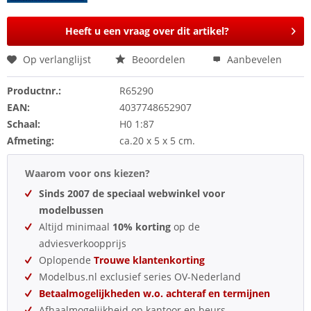
Heeft u een vraag over dit artikel?
Op verlanglijst
Beoordelen
Aanbevelen
Productnr.:
R65290
EAN:
4037748652907
Schaal:
H0 1:87
Afmeting:
ca.20 x 5 x 5 cm.
Waarom voor ons kiezen?
Sinds 2007 de speciaal webwinkel voor
modelbussen
Altijd minimaal
10% korting
op de
adviesverkoopprijs
Oplopende
Trouwe klantenkorting
Modelbus.nl exclusief series OV-Nederland
Betaalmogelijkheden w.o. achteraf en termijnen
Afhaalmogelijkheid op kantoor en beurs.