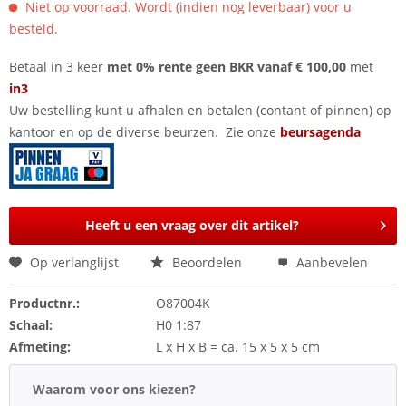
Niet op voorraad. Wordt (indien nog leverbaar) voor u
besteld.
Betaal in 3 keer
met 0% rente geen BKR vanaf € 100,00
met
in3
Uw bestelling kunt u afhalen en betalen (contant of pinnen) op
kantoor en op de diverse beurzen. Zie onze
beursagenda
Heeft u een vraag over dit artikel?
Op verlanglijst
Beoordelen
Aanbevelen
Productnr.:
O87004K
Schaal:
H0 1:87
Afmeting:
L x H x B = ca. 15 x 5 x 5 cm
Waarom voor ons kiezen?