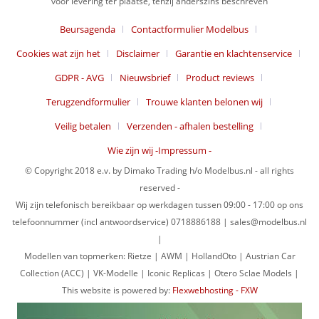
voor levering ter plaatse, tenzij anderszins beschreven
Beursagenda
Contactformulier Modelbus
Cookies wat zijn het
Disclaimer
Garantie en klachtenservice
GDPR - AVG
Nieuwsbrief
Product reviews
Terugzendformulier
Trouwe klanten belonen wij
Veilig betalen
Verzenden - afhalen bestelling
Wie zijn wij -Impressum -
© Copyright 2018 e.v. by Dimako Trading h/o Modelbus.nl - all rights
reserved -
Wij zijn telefonisch bereikbaar op werkdagen tussen 09:00 - 17:00 op ons
telefoonnummer (incl antwoordservice) 0718886188 | sales@modelbus.nl
|
Modellen van topmerken: Rietze | AWM | HollandOto | Austrian Car
Collection (ACC) | VK-Modelle | Iconic Replicas | Otero Sclae Models |
This website is powered by:
Flexwebhosting - FXW