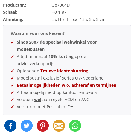
Productnr.:
O87004D
Schaal:
H0 1:87
Afmeting:
L x H x B = ca. 15 x 5 x 5 cm
Waarom voor ons kiezen?
Sinds 2007 de speciaal webwinkel voor
modelbussen
Altijd minimaal
10% korting
op de
adviesverkoopprijs
Oplopende
Trouwe klantenkorting
Modelbus.nl exclusief series OV-Nederland
Betaalmogelijkheden w.o. achteraf en termijnen
Afhaalmogelijkheid op kantoor en beurs.
Voldoen
wel
aan regels ACM en AVG
Versturen met Post.nl en DHL