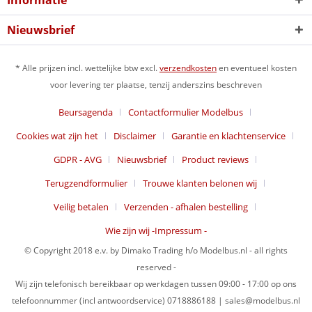
Informatie
Nieuwsbrief
* Alle prijzen incl. wettelijke btw excl.
verzendkosten
en eventueel kosten
voor levering ter plaatse, tenzij anderszins beschreven
Beursagenda
Contactformulier Modelbus
Cookies wat zijn het
Disclaimer
Garantie en klachtenservice
GDPR - AVG
Nieuwsbrief
Product reviews
Terugzendformulier
Trouwe klanten belonen wij
Veilig betalen
Verzenden - afhalen bestelling
Wie zijn wij -Impressum -
© Copyright 2018 e.v. by Dimako Trading h/o Modelbus.nl - all rights
reserved -
Wij zijn telefonisch bereikbaar op werkdagen tussen 09:00 - 17:00 op ons
telefoonnummer (incl antwoordservice) 0718886188 | sales@modelbus.nl