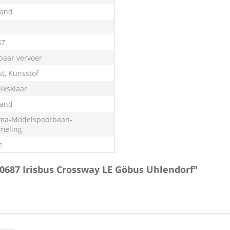
land
87
aar vervoer
st, Kunsstof
iksklaar
land
ma-Modelspoorbaan-
meling
e
0687 Irisbus Crossway LE Göbus Uhlendorf"