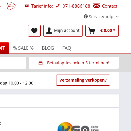
Tarief info:
071-8886188
Contact
Service/hulp
Mijn account
€ 0,00 *
NT
% SALE %
BLOG
FAQ
Betaalopties ook in 3 termijnen!
beurzen
Via Multisafepay (veilig via SSL)
Verzameling verkopen?
dag 10.00 - 12.00
f