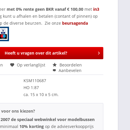
eer
met 0% rente geen BKR vanaf € 100,00
met
in3
g kunt u afhalen en betalen (contant of pinnen) op
op de diverse beurzen. Zie onze
beursagenda
Heeft u vragen over dit artikel?
en
Op verlanglijst
Beoordelen
Aanbevelen
KSM110687
HO 1:87
ca. 15 x 10 x 5 cm.
voor ons kiezen?
 2007 de speciaal webwinkel voor modelbussen
d minimaal
10% korting
op de adviesverkoopprijs