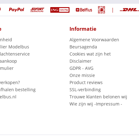
|
e
Informatie
enheid
Algemene Voorwaarden
lier Modelbus
Beursagenda
lachtenservice
Cookies wat zijn het
 aankoop
Disclaimer
mulier
GDPR - AVG
Onze missie
verkopen?
Product reviews
fhalen bestelling
SSL-verbinding
lbus.nl
Trouwe klanten belonen wij
Wie zijn wij -Impressum -