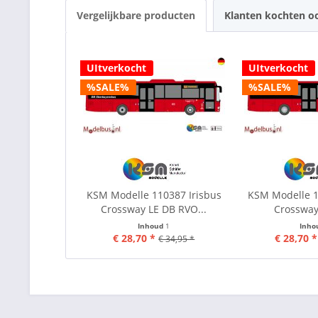
Vergelijkbare producten
Klanten kochten o
UItverkocht
UItverkocht
%SALE%
%SALE%
KSM Modelle 110387 Irisbus
KSM Modelle 1
Crossway LE DB RVO...
Crossway 
Inhoud
1
Inho
€ 28,70 *
€ 28,70 *
€ 34,95 *