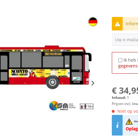
Infor
Uw e-mail
Ik heb
gegevens
€ 34,9
Inhoud:
1
Prijzen incl. bt
Niet op vo
Oplag