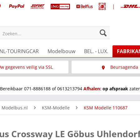
|
Zoeken...
NL-TOURINGCAR
Modelbouw
BEL. - LUX.
FABRIKA
w gegevens veilig via SSL
Beursagenda
Wat is SSL
Wij staan op diverse 
Bereikbaar 071-8886188 of 0613213794
Afhalen:
op afspraak
zater
n Modelbus.nl
KSM-Modelle
KSM Modelle 110687
bus Crossway LE Göbus Uhlendor