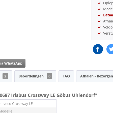
Oplo
Model
Betaa
Afhaa
Vold
Verst
via WhatsApp
n
2
Beoordelingen
0
FAQ
Afhalen - Bezorgen
0687 Irisbus Crossway LE Göbus Uhlendorf"
us Iveco Crossway LE
Modelle