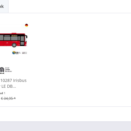
ok
10287 Irisbus
LE DB...
ud
1
€ 34,95 *