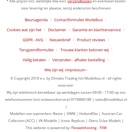
* Alle prijzen incl. wettelijke btw excl.
verzendkosten
en eventueel kosten
voor levering ter plaatse, tenzij anderszins beschreven
Beursagenda
Contactformulier Modelbus
Cookies wat zijn het
Disclaimer
Garantie en klachtenservice
GDPR - AVG
Nieuwsbrief
Product reviews
Terugzendformulier
Trouwe klanten belonen wij
Veilig betalen
Verzenden - afhalen bestelling
Wie zijn wij -Impressum -
© Copyright 2018 e.v. by Dimako Trading h/o Modelbus.nl - all rights
reserved -
Wij zijn telefonisch bereikbaar op werkdagen tussen 09:00 - 17:00 op ons
telefoonnummer (incl antwoordservice) 0718886188 | sales@modelbus.nl
|
Modellen van topmerken: Rietze | AWM | HollandOto | Austrian Car
Collection (ACC) | VK-Modelle | Iconic Replicas | Otero Sclae Models |
This website is powered by:
Flexwebhosting - FXW