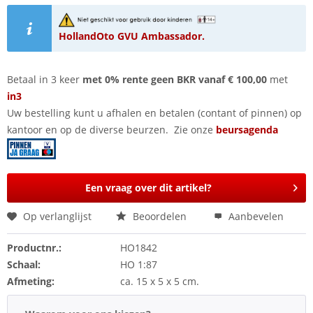
HollandOto GVU Ambassador.
Betaal in 3 keer
met 0% rente geen BKR vanaf € 100,00
met
in3
Uw bestelling kunt u afhalen en betalen (contant of pinnen) op
kantoor en op de diverse beurzen. Zie onze
beursagenda
Een vraag over dit artikel?
Op verlanglijst
Beoordelen
Aanbevelen
Productnr.:
HO1842
Schaal:
HO 1:87
Afmeting:
ca. 15 x 5 x 5 cm.