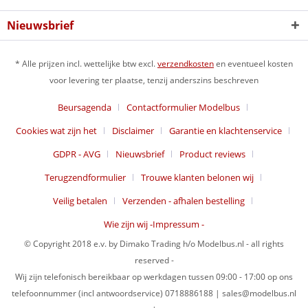
Nieuwsbrief
* Alle prijzen incl. wettelijke btw excl.
verzendkosten
en eventueel kosten
voor levering ter plaatse, tenzij anderszins beschreven
Beursagenda
Contactformulier Modelbus
Cookies wat zijn het
Disclaimer
Garantie en klachtenservice
GDPR - AVG
Nieuwsbrief
Product reviews
Terugzendformulier
Trouwe klanten belonen wij
Veilig betalen
Verzenden - afhalen bestelling
Wie zijn wij -Impressum -
© Copyright 2018 e.v. by Dimako Trading h/o Modelbus.nl - all rights
reserved -
Wij zijn telefonisch bereikbaar op werkdagen tussen 09:00 - 17:00 op ons
telefoonnummer (incl antwoordservice) 0718886188 | sales@modelbus.nl