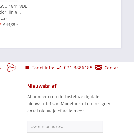
GVU 1841 VDL
r lijn 8...
houd
1
*
€ 44,95 *
Tarief info:
071-8886188
Contact
Nieuwsbrief
Abonneer u op de kosteloze digitale
nieuwsbrief van Modelbus.nl en mis geen
enkel nieuwtje of actie meer.
Uw e-mailadres: