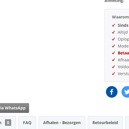
Afmeting:
Waarom 
Sinds
Altij
Oplo
Model
Betaa
Afhaa
Vold
Verst
via WhatsApp
en
0
FAQ
Afhalen - Bezorgen
Retourbeleid