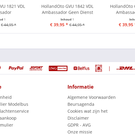
GVU 1821 VDL
HollandOto GVU 1842 VDL
HollandOto 
sador
Ambassador Geen Dienst
Ambassado
ud
1
Inhoud
1
In
€ 39,95 *
€ 39,95 
€ 44,95 *
€ 44,95 *
|
e
Informatie
enheid
Algemene Voorwaarden
lier Modelbus
Beursagenda
lachtenservice
Cookies wat zijn het
 aankoop
Disclaimer
mulier
GDPR - AVG
Onze missie