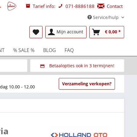
Tarief info:
071-8886188
Contact
Service/hulp
Mijn account
€ 0,00 *
NT
% SALE %
BLOG
FAQ
Betaalopties ook in 3 termijnen!
beurzen
Via Multisafepay (veilig via SSL)
Verzameling verkopen?
dag 10.00 - 12.00
ia