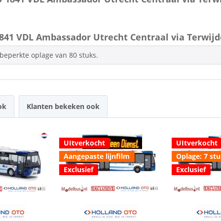
41 VDL Ambassador Utrecht Centraal via Terwijd
 beperkte oplage van 80 stuks.
ok
Klanten bekeken ook
UItverkocht
UItverkocht
Aangepaste lijnfilm
Oplage: 7 st
Exclusief
Exclusief