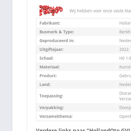
Wij hebben voor onze vaste kla
Fabrikant:
Holla
Busmerk & Type:
Berkh
Geproduceerd in:
Neder
Uitgiftejaar:
2022
Schaal:
H0 1:
Materiaal:
Kunst
Product:
Gebru
Land:
Neder
Diora
Toepassing:
Verza
Verpakking:
Doosj
Verzamelthema:
Openb
Verdere links naar "HollandOto GV