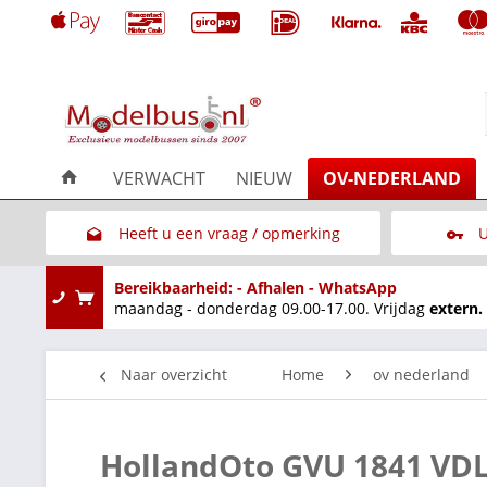
VERWACHT
NIEUW
OV-NEDERLAND
Heeft u een vraag / opmerking
U
Link naar het contactformulier
Bereikbaarheid: - Afhalen - WhatsApp
maandag - donderdag 09.00-17.00. Vrijdag
extern.
Naar overzicht
Home
ov nederland
HollandOto GVU 1841 VDL