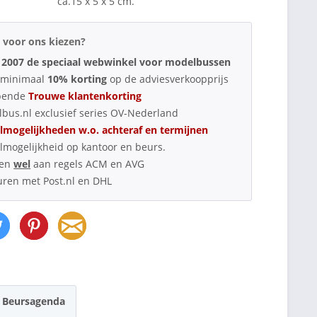
ca.15 x 5 x 5 cm.
voor ons kiezen?
 2007 de speciaal webwinkel voor modelbussen
d minimaal
10% korting
op de adviesverkoopprijs
pende
Trouwe klantenkorting
bus.nl exclusief series OV-Nederland
lmogelijkheden w.o. achteraf en termijnen
lmogelijkheid op kantoor en beurs.
oen
wel
aan regels ACM en AVG
uren met Post.nl en DHL
Beursagenda