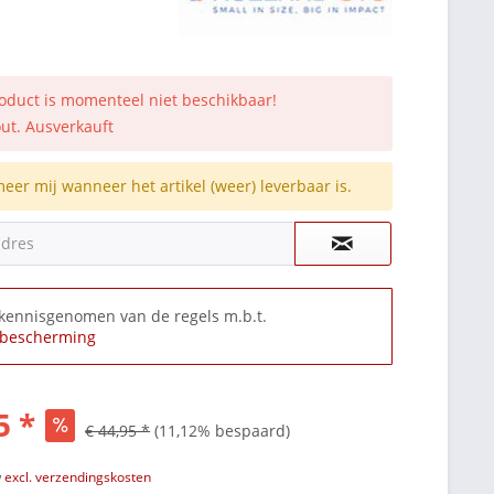
roduct is momenteel niet beschikbaar!
out. Ausverkauft
meer mij wanneer het artikel (weer) leverbaar is.
adres
 kennisgenomen van de regels m.b.t.
bescherming
5 *
€ 44,95 *
(11,12% bespaard)
w
excl. verzendingskosten