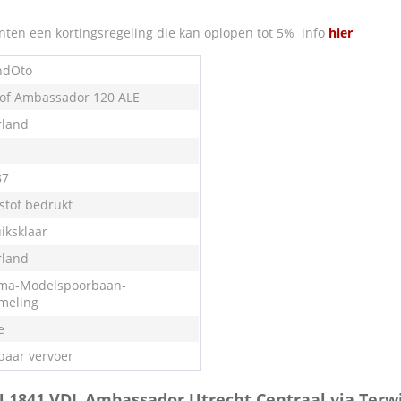
nten een kortingsregeling die kan oplopen tot 5% info
hier
ndOto
of Ambassador 120 ALE
land
87
stof bedrukt
iksklaar
land
ma-Modelspoorbaan-
meling
e
aar vervoer
U 1841 VDL Ambassador Utrecht Centraal via Terw