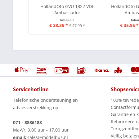
HollandOto GVU 1822 VDL
HollandOto 
Ambassador
Ambas
Inhoud
1
Inho
€ 38,35 *
€ 35,95 *
€ 47,95 *
Servicehotline
Shopservic
Telefonische ondersteuning en
100% tevred
Contactformu
adviesverstrekking op:
Garantie en k
Retourneren
071 - 8886188
Terugzendfor
Ma-Vr, 9.00 uur - 17.00 uur
Veilig betalen
email:
sales@modelbus.nl