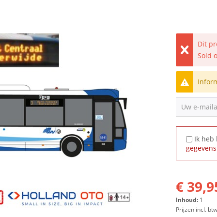
Dit p
Sold 
Infor
Uw e-mail
Ik heb
gegevens
€ 39,9
Inhoud:
1
Prijzen incl. bt