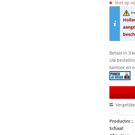
Niet op vo
Holla
aange
besch
Betaal in 3 k
Uw bestellin
kantoor en 
Vergelijk
Productnr.:
Schaal: