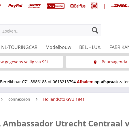
|
Zoeken...
NL-TOURINGCAR
Modelbouw
BEL. - LUX.
FABRIKA
w gegevens veilig via SSL
Beursagenda
Wat is SSL
Wij staan op diverse 
Bereikbaar 071-8886188 of 0613213794
Afhalen:
op afspraak
zater
connexxion
HollandOto GVU 1841
 Ambassador Utrecht Centraal v