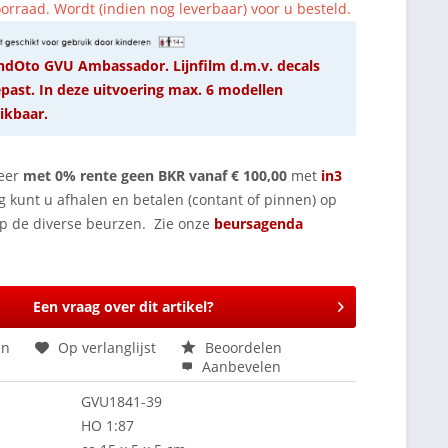
orraad. Wordt (indien nog leverbaar) voor u besteld.
ndOto GVU Ambassador. Lijnfilm d.m.v. decals
past. In deze uitvoering max. 6 modellen
ikbaar.
eer
met 0% rente geen BKR vanaf € 100,00
met
in3
g kunt u afhalen en betalen (contant of pinnen) op
op de diverse beurzen. Zie onze
beursagenda
Een vraag over dit artikel?
en
Op verlanglijst
Beoordelen
Aanbevelen
GVU1841-39
HO 1:87