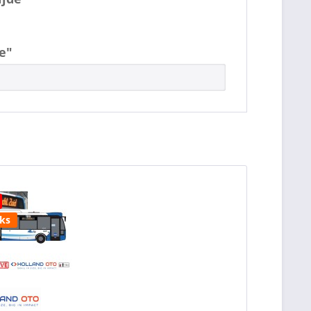
e"
uks