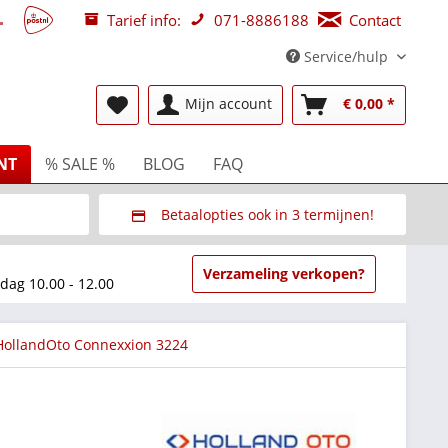
Tarief info:
071-8886188
Contact
Service/hulp
Mijn account
€ 0,00 *
NT
% SALE %
BLOG
FAQ
Betaalopties ook in 3 termijnen!
beurzen
Via Multisafepay (veilig via SSL)
Verzameling verkopen?
dag 10.00 - 12.00
HollandOto Connexxion 3224