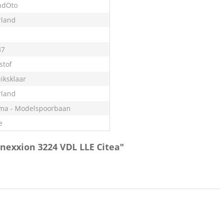
ndOto
land
87
stof
iksklaar
land
ma - Modelspoorbaan
e
nexxion 3224 VDL LLE Citea"