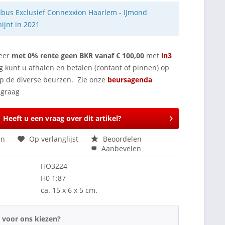
bus Exclusief Connexxion Haarlem - IJmond
hijnt in 2021
eer
met 0% rente geen BKR vanaf € 100,00
met
in3
g kunt u afhalen en betalen (contant of pinnen) op
op de diverse beurzen. Zie onze
beursagenda
Heeft u een vraag over dit artikel?
en
Op verlanglijst
Beoordelen
Aanbevelen
HO3224
H0 1:87
ca. 15 x 6 x 5 cm.
voor ons kiezen?