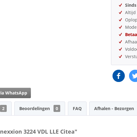
Sinds
Altij
Oplo
Model
Betaa
Afhaa
Vold
Verst
via WhatsApp
2
Beoordelingen
0
FAQ
Afhalen - Bezorgen
nexxion 3224 VDL LLE Citea"