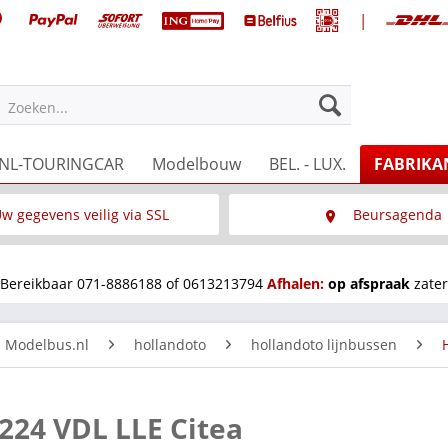
|
Zoeken...
NL-TOURINGCAR
Modelbouw
BEL. - LUX.
FABRIKA
w gegevens veilig via SSL
Beursagenda
Wat is SSL
Wij staan op diverse 
Bereikbaar 071-8886188 of 0613213794
Afhalen:
op afspraak
zater
n Modelbus.nl
hollandoto
hollandoto lijnbussen
224 VDL LLE Citea