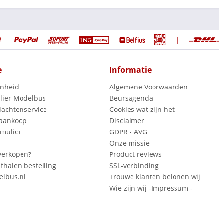
|
e
Informatie
enheid
Algemene Voorwaarden
lier Modelbus
Beursagenda
lachtenservice
Cookies wat zijn het
 aankoop
Disclaimer
mulier
GDPR - AVG
Onze missie
verkopen?
Product reviews
fhalen bestelling
SSL-verbinding
lbus.nl
Trouwe klanten belonen wij
Wie zijn wij -Impressum -