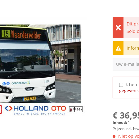
Dit p
Sold 
Infor
Uw e-mail
Ik heb
gegevens
€ 36,9
Inhoud:
1
Prijzen incl. bt
Niet op vo