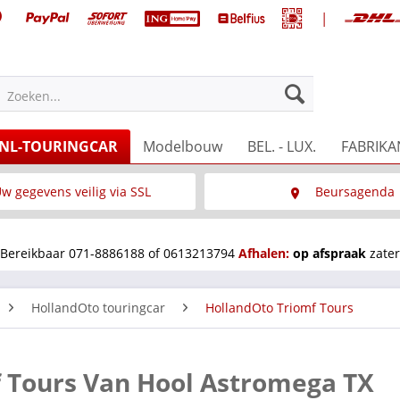
|
Zoeken...
NL-TOURINGCAR
Modelbouw
BEL. - LUX.
FABRIKA
w gegevens veilig via SSL
Beursagenda
Wat is SSL
Wij staan op diverse 
Bereikbaar 071-8886188 of 0613213794
Afhalen:
op afspraak
zater
HollandOto touringcar
HollandOto Triomf Tours
f Tours Van Hool Astromega TX