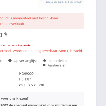
roduct is momenteel niet beschikbaar!
out. Ausverkauft
0 *
w
excl. verzendingskosten
orraad. Wordt (indien nog leverbaar) voor u besteld.
en
Op verlanglijst
Beoordelen
Aanbevelen
HO99000
H0 1:87
ca 15 x 5 x 5 cm.
voor ons kiezen?
 2007 de speciaal webwinkel voor modelbussen