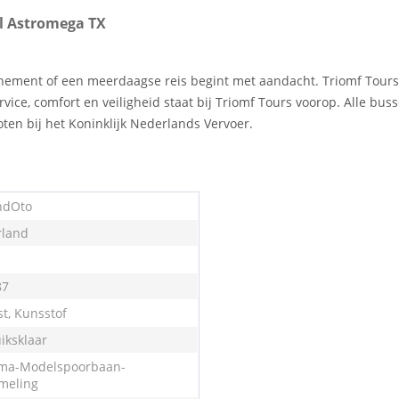
l Astromega TX
enement of een meerdaagse reis begint met aandacht. Triomf Tours 
vice, comfort en veiligheid staat bij Triomf Tours voorop. Alle bus
ten bij het Koninklijk Nederlands Vervoer.
ndOto
land
87
st, Kunsstof
iksklaar
ma-Modelspoorbaan-
meling