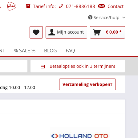
Tarief info:
071-8886188
Contact
Service/hulp
Mijn account
€ 0,00 *
NT
% SALE %
BLOG
FAQ
Betaalopties ook in 3 termijnen!
beurzen
Via Multisafepay (veilig via SSL)
Verzameling verkopen?
dag 10.00 - 12.00