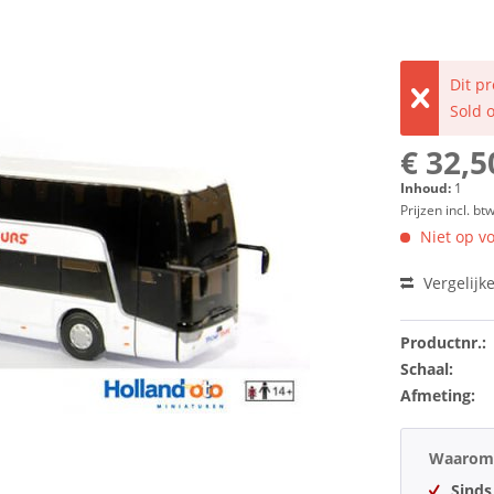
Dit p
Sold 
€ 32,5
Inhoud:
1
Prijzen incl. bt
Niet op vo
Vergelijk
Productnr.:
Schaal:
Afmeting:
Waarom 
Sinds