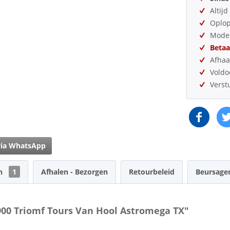
Altij
Oplo
Model
Betaa
Afhaa
Vold
Verst
via WhatsApp
en
1
Afhalen - Bezorgen
Retourbeleid
Beursage
900 Triomf Tours Van Hool Astromega TX"