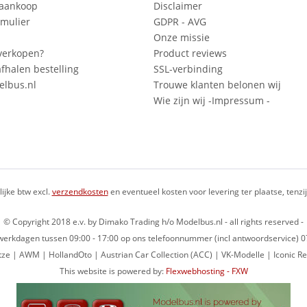
 aankoop
Disclaimer
mulier
GDPR - AVG
Onze missie
verkopen?
Product reviews
fhalen bestelling
SSL-verbinding
lbus.nl
Trouwe klanten belonen wij
Wie zijn wij -Impressum -
lijke btw excl.
verzendkosten
en eventueel kosten voor levering ter plaatse, tenz
© Copyright 2018 e.v. by Dimako Trading h/o Modelbus.nl - all rights reserved -
op werkdagen tussen 09:00 - 17:00 op ons telefoonnummer (incl antwoordservice)
ze | AWM | HollandOto | Austrian Car Collection (ACC) | VK-Modelle | Iconic Re
This website is powered by:
Flexwebhosting - FXW