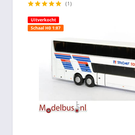
(
1
)
UItverkocht
Schaal H0 1:87