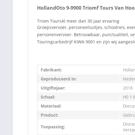
HollandOto 9-9900 Triomf Tours Van Hoo
Triom ToursAl meer dan 30 jaar ervaring
Groepsvervoer, personeelsuitjes, schoolreis, ev
personenvervoer. Betrouwbaar, punctualiteit, ser
Touringcarbedrijf KIWA 9001 en zijn wij aangeslo
Fabrikant:
Holla
Geproduceerd in:
Neder
Uitgiftejaar:
2018
Schaal:
H0 1:
Materiaal:
Dieca
Product:
Gebru
Diora
Toepassing:
Verza