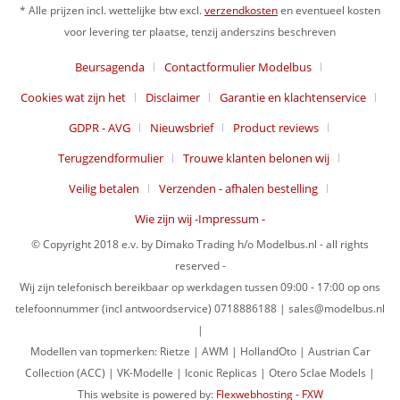
* Alle prijzen incl. wettelijke btw excl.
verzendkosten
en eventueel kosten
voor levering ter plaatse, tenzij anderszins beschreven
Beursagenda
Contactformulier Modelbus
Cookies wat zijn het
Disclaimer
Garantie en klachtenservice
GDPR - AVG
Nieuwsbrief
Product reviews
Terugzendformulier
Trouwe klanten belonen wij
Veilig betalen
Verzenden - afhalen bestelling
Wie zijn wij -Impressum -
© Copyright 2018 e.v. by Dimako Trading h/o Modelbus.nl - all rights
reserved -
Wij zijn telefonisch bereikbaar op werkdagen tussen 09:00 - 17:00 op ons
telefoonnummer (incl antwoordservice) 0718886188 | sales@modelbus.nl
|
Modellen van topmerken: Rietze | AWM | HollandOto | Austrian Car
Collection (ACC) | VK-Modelle | Iconic Replicas | Otero Sclae Models |
This website is powered by:
Flexwebhosting - FXW