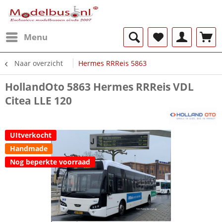
Menu
Naar overzicht
Hermes RRReis 5863
HollandOto 5863 Hermes RRReis VDL
Citea LLE 120
UItverkocht
Handmade
Nog beperkte voorraad