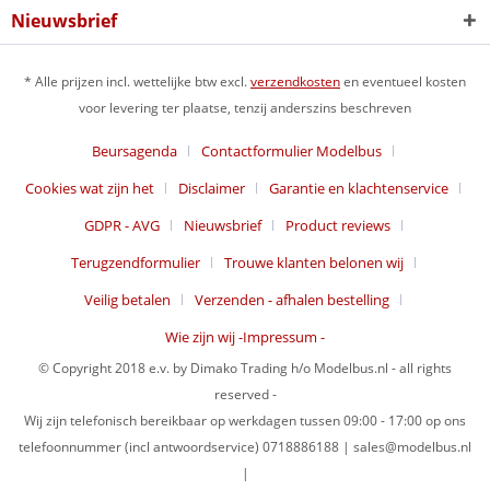
Nieuwsbrief
* Alle prijzen incl. wettelijke btw excl.
verzendkosten
en eventueel kosten
voor levering ter plaatse, tenzij anderszins beschreven
Beursagenda
Contactformulier Modelbus
Cookies wat zijn het
Disclaimer
Garantie en klachtenservice
GDPR - AVG
Nieuwsbrief
Product reviews
Terugzendformulier
Trouwe klanten belonen wij
Veilig betalen
Verzenden - afhalen bestelling
Wie zijn wij -Impressum -
© Copyright 2018 e.v. by Dimako Trading h/o Modelbus.nl - all rights
reserved -
Wij zijn telefonisch bereikbaar op werkdagen tussen 09:00 - 17:00 op ons
telefoonnummer (incl antwoordservice) 0718886188 | sales@modelbus.nl
|