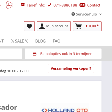
Tarief info:
071-8886188
Contact
Service/hulp
Mijn account
€ 0,00 *
NT
% SALE %
BLOG
FAQ
Betaalopties ook in 3 termijnen!
beurzen
Via Multisafepay (veilig via SSL)
Verzameling verkopen?
dag 10.00 - 12.00
sador