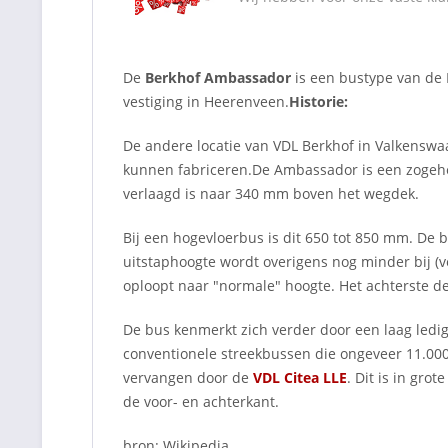
De
Berkhof Ambassador
is een bustype van de 
vestiging in Heerenveen.
Historie:
De andere locatie van VDL Berkhof in Valkenswa
kunnen fabriceren.De Ambassador is een zogehet
verlaagd is naar 340 mm boven het wegdek.
Bij een hogevloerbus is dit 650 tot 850 mm. De 
uitstaphoogte wordt overigens nog minder bij (ve
oploopt naar "normale" hoogte. Het achterste d
De bus kenmerkt zich verder door een laag ledig
conventionele streekbussen die ongeveer 11.000
vervangen door de
VDL Citea LLE
. Dit is in gro
de voor- en achterkant.
bron: Wikipedia.