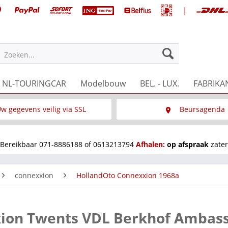
|
Zoeken...
NL-TOURINGCAR
Modelbouw
BEL. - LUX.
FABRIKA
w gegevens veilig via SSL
Beursagenda
Wat is SSL
Wij staan op diverse 
Bereikbaar 071-8886188 of 0613213794
Afhalen:
op afspraak
zater
connexxion
HollandOto Connexxion 1968a
xion Twents VDL Berkhof Ambas