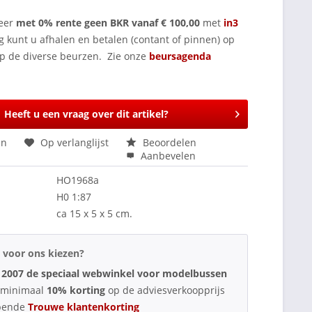
eer
met 0% rente geen BKR vanaf € 100,00
met
in3
g kunt u afhalen en betalen (contant of pinnen) op
op de diverse beurzen. Zie onze
beursagenda
Heeft u een vraag over dit artikel?
en
Op verlanglijst
Beoordelen
Aanbevelen
HO1968a
H0 1:87
ca 15 x 5 x 5 cm.
voor ons kiezen?
 2007 de speciaal webwinkel voor modelbussen
d minimaal
10% korting
op de adviesverkoopprijs
pende
Trouwe klantenkorting