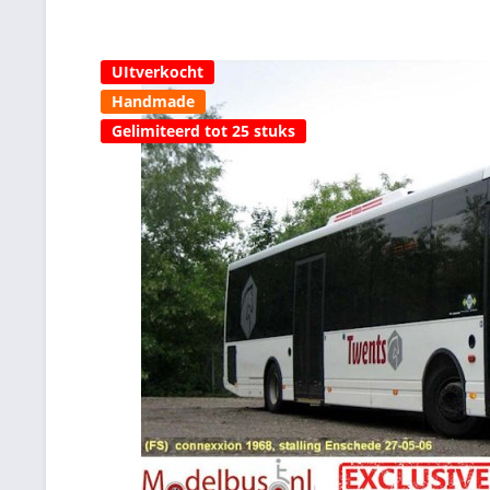
UItverkocht
Handmade
Gelimiteerd tot 25 stuks