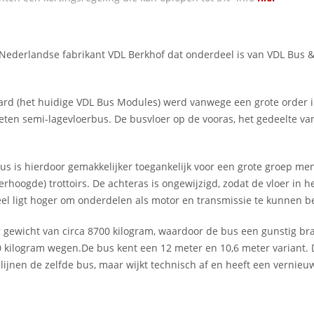
Nederlandse fabrikant VDL Berkhof dat onderdeel is van VDL Bus 
ard (het huidige VDL Bus Modules) werd vanwege een grote order 
en semi-lagevloerbus. De busvloer op de vooras, het gedeelte van
bus is hierdoor gemakkelijker toegankelijk voor een grote groep m
rhoogde) trottoirs. De achteras is ongewijzigd, zodat de vloer in h
eel ligt hoger om onderdelen als motor en transmissie te kunnen b
 gewicht van circa 8700 kilogram, waardoor de bus een gunstig bra
 kilogram wegen.De bus kent een 12 meter en 10,6 meter variant. D
te lijnen de zelfde bus, maar wijkt technisch af en heeft een vernieuw