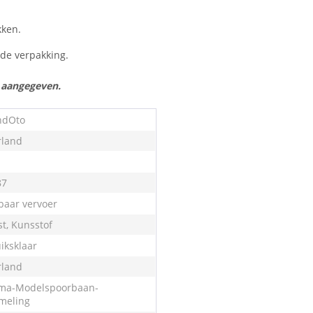
kken.
n de verpakking.
s aangegeven.
ndOto
land
87
aar vervoer
st, Kunsstof
iksklaar
land
ma-Modelspoorbaan-
meling