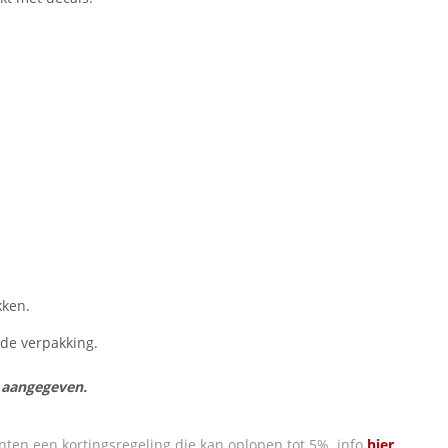
kken.
n de verpakking.
s aangegeven.
nten een kortingsregeling die kan oplopen tot 5% info
hier