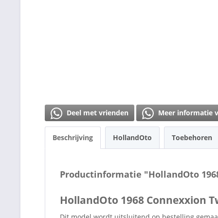
Deel met vrienden
Meer informatie 
Beschrijving
HollandOto
Toebehoren
Productinformatie "HollandOto 19
HollandOto 1968 Connexxion 
Dit model wordt uitsluitend op bestelling gemaa