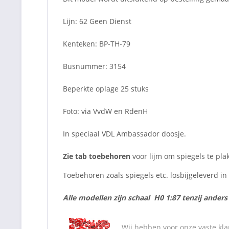
Lijn: 62 Geen Dienst
Kenteken: BP-TH-79
Busnummer: 3154
Beperkte oplage 25 stuks
Foto: via VvdW en RdenH
In speciaal VDL Ambassador doosje.
Zie tab toebehoren
voor lijm om spiegels te pla
Toebehoren zoals spiegels etc. losbijgeleverd i
Alle modellen zijn schaal H0 1:87 tenzij ander
Wij hebben voor onze vaste kla