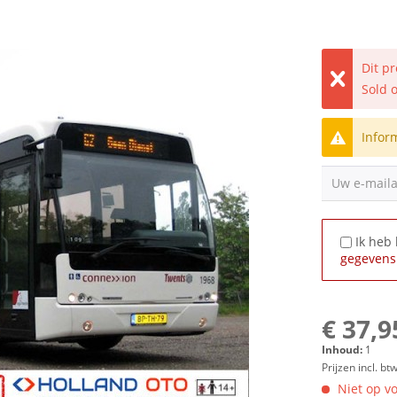
Dit p
Sold 
Infor
Uw e-mail
Ik heb
gegevens
€ 37,9
Inhoud:
1
Prijzen incl. bt
Niet op vo