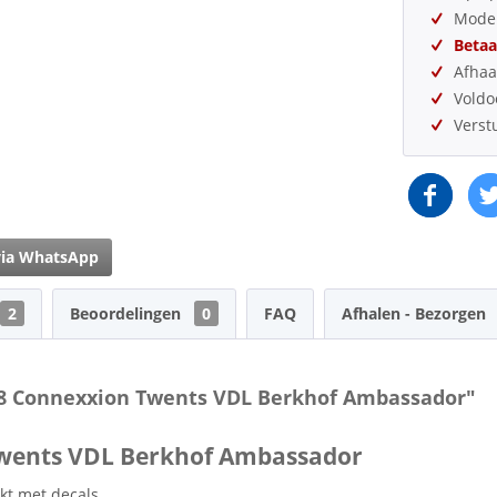
Model
Betaa
Afhaa
Vold
Verst
via WhatsApp
2
Beoordelingen
0
FAQ
Afhalen - Bezorgen
68 Connexxion Twents VDL Berkhof Ambassador"
Twents VDL Berkhof Ambassador
kt met decals.