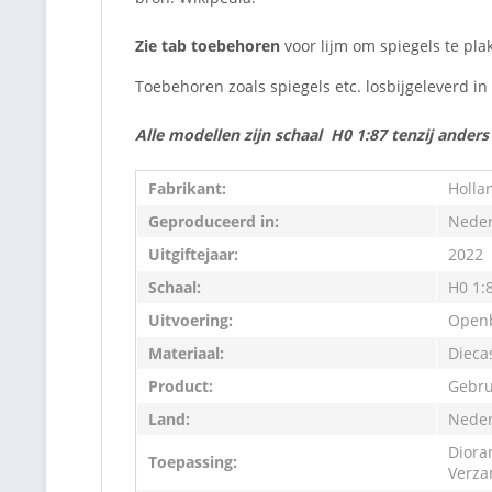
Zie tab toebehoren
voor lijm om spiegels te pla
Toebehoren zoals spiegels etc. losbijgeleverd i
Alle modellen zijn schaal H0 1:87 tenzij ander
Fabrikant:
Holla
Geproduceerd in:
Neder
Uitgiftejaar:
2022
Schaal:
H0 1:
Uitvoering:
Openb
Materiaal:
Dieca
Product:
Gebru
Land:
Neder
Diora
Toepassing:
Verza