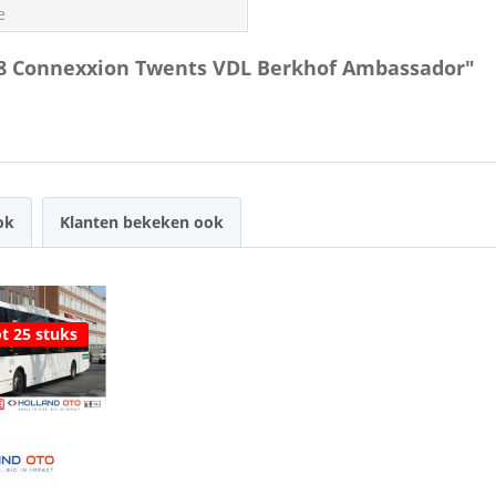
e
68 Connexxion Twents VDL Berkhof Ambassador"
ok
Klanten bekeken ook
t 25 stuks