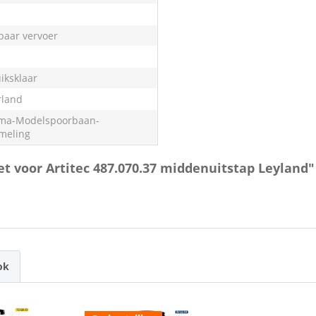
aar vervoer
iksklaar
land
ma-Modelspoorbaan-
meling
et voor Artitec 487.070.37 middenuitstap Leyland"
ok