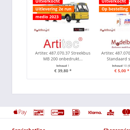
UItverkocht
UItverkocht
Uitlevering 2e run
Op bestelling
medio 2023
Artitec 487.070.37 Streekbus
Artitec 487.07
MB 200 onbedrukt...
Standaard s
Inhoud
1
Inhoud
10
(
€ 39,80 *
€ 5,00 *