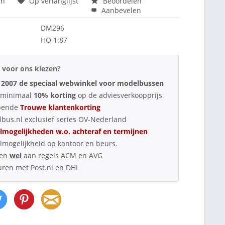
en
Op verlanglijst
Beoordelen
Aanbevelen
DM296
HO 1:87
voor ons kiezen?
 2007 de speciaal webwinkel voor modelbussen
d minimaal
10% korting
op de adviesverkoopprijs
pende
Trouwe klantenkorting
bus.nl exclusief series OV-Nederland
lmogelijkheden w.o. achteraf en termijnen
lmogelijkheid op kantoor en beurs.
oen
wel
aan regels ACM en AVG
uren met Post.nl en DHL