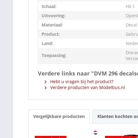
Schaal:
H0 1
Uitvoering:
Openb
Materiaal:
Decal
Product:
Gebru
Land:
Neder
Diora
Toepassing:
Verza
Verdere links naar "DVM 296 decals
Hebt u vragen bij het product?
Verdere producten van Modelbus.nl
Vergelijkbare producten
Klanten kochten o