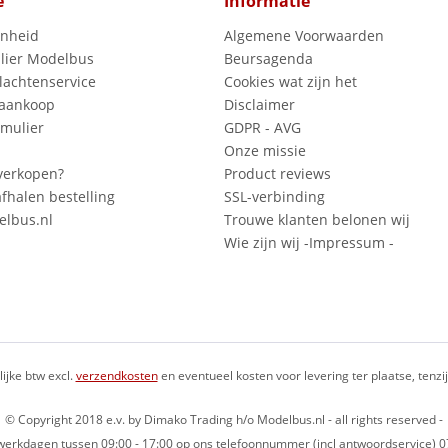
e
Informatie
enheid
Algemene Voorwaarden
lier Modelbus
Beursagenda
lachtenservice
Cookies wat zijn het
 aankoop
Disclaimer
mulier
GDPR - AVG
Onze missie
verkopen?
Product reviews
fhalen bestelling
SSL-verbinding
lbus.nl
Trouwe klanten belonen wij
Wie zijn wij -Impressum -
lijke btw excl.
verzendkosten
en eventueel kosten voor levering ter plaatse, tenz
© Copyright 2018 e.v. by Dimako Trading h/o Modelbus.nl - all rights reserved -
op werkdagen tussen 09:00 - 17:00 op ons telefoonnummer (incl antwoordservice)