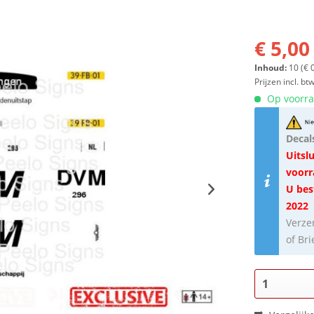
€ 5,00
Inhoud:
10 (€ 0
Prijzen incl. bt
Op voorraa
Decal
Uitslu
voorr
U bes
2022
Verze
of Br