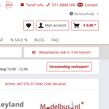
Tarief info:
071-8886188
Contact
Service/hulp
Mijn account
€ 0,00 *
NT
% SALE %
BLOG
FAQ
Betaalopties ook in 3 termijnen!
beurzen
Via Multisafepay (veilig via SSL)
Verzameling verkopen?
dag 10.00 - 12.00
Artitec 487.070.37 DVM 2296 decalset
Leyland