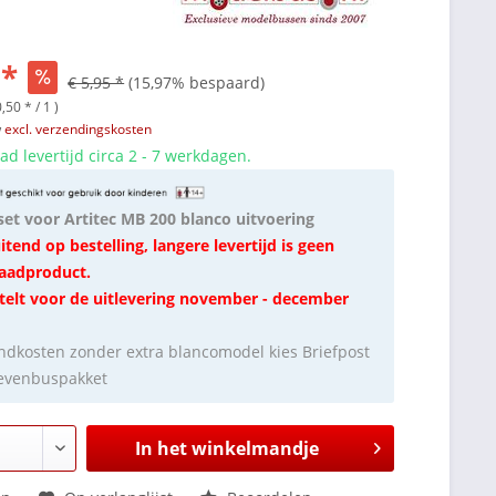
 *
€ 5,95 *
(15,97% bespaard)
,50 * / 1 )
w
excl. verzendingskosten
d levertijd circa 2 - 7 werkdagen.
set voor Artitec MB 200 blanco uitvoering
itend op bestelling, langere levertijd is geen
aadproduct.
telt voor de uitlevering november - december
ndkosten zonder extra blancomodel kies Briefpost
ievenbuspakket
In het winkelmandje