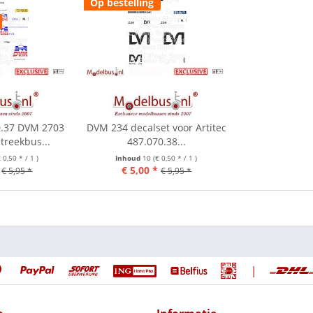
Op bestelling
0.37 DVM 2703
DVM 234 decalset voor Artitec
treekbus...
487.070.38...
€ 0,50 * / 1 )
Inhoud
10
(€ 0,50 * / 1 )
€ 5,00 *
€ 5,95 *
€ 5,95 *
|