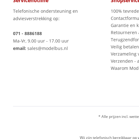
Servicehotline
Shopservic
Telefonische ondersteuning en
100% tevred
Contactformu
adviesverstrekking op:
Garantie en k
Retourneren
071 - 8886188
Terugzendfor
Ma-Vr, 9.00 uur - 17.00 uur
Veilig betalen
email:
sales@modelbus.nl
Verzameling 
Verzenden - a
Waarom Mode
* Alle prijzen incl. wette
Wij zijn telefonisch bereikbaar 