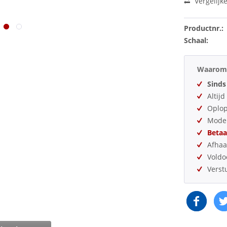
Vergelijk
Productnr.:
Schaal:
Waarom 
Sinds
Altij
Oplo
Model
Betaa
Afhaa
Vold
Verst