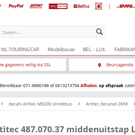
|
Zoeken...
NL-TOURINGCAR
Modelbouw
BEL. - LUX.
FABRIKA
w gegevens veilig via SSL
Beursagenda
Wat is SSL
Wij staan op diverse 
Bereikbaar 071-8886188 of 0613213794
Afhalen:
op afspraak
zater
decals Artitec MB200 streekbus
Artitec decalset DVM
titec 487.070.37 middenuitstap 