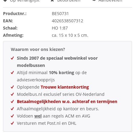
Productnr.:
BE50731
EAN:
4026538507312
Schaal:
HO 1:87
Afmeting:
ca. 15 x 10 x 5 cm.
Waarom voor ons kiezen?
Sinds 2007 de speciaal webwinkel voor
modelbussen
Altijd minimaal
10% korting
op de
adviesverkoopprijs
Oplopende
Trouwe klantenkorting
Modelbus.nl exclusief series OV-Nederland
Betaalmogelijkheden w.o. achteraf en termijnen
Afhaalmogelijkheid op kantoor en beurs.
Voldoen
wel
aan regels ACM en AVG
Versturen met Post.nl en DHL