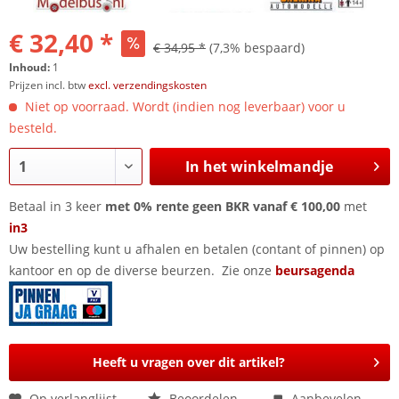
€ 32,40 *
€ 34,95 *
(7,3% bespaard)
Inhoud:
1
Prijzen incl. btw
excl. verzendingskosten
Niet op voorraad. Wordt (indien nog leverbaar) voor u
besteld.
In het winkelmandje
Betaal in 3 keer
met 0% rente geen BKR vanaf € 100,00
met
in3
Uw bestelling kunt u afhalen en betalen (contant of pinnen) op
kantoor en op de diverse beurzen. Zie onze
beursagenda
Heeft u vragen over dit artikel?
Op verlanglijst
Beoordelen
Aanbevelen