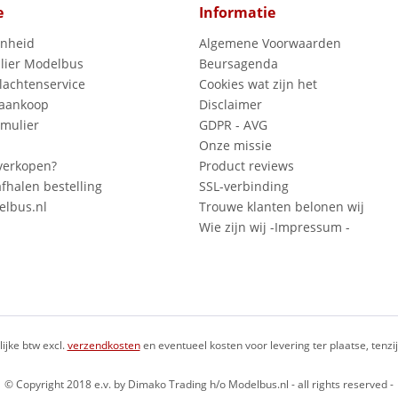
e
Informatie
enheid
Algemene Voorwaarden
lier Modelbus
Beursagenda
lachtenservice
Cookies wat zijn het
 aankoop
Disclaimer
mulier
GDPR - AVG
Onze missie
verkopen?
Product reviews
fhalen bestelling
SSL-verbinding
lbus.nl
Trouwe klanten belonen wij
Wie zijn wij -Impressum -
lijke btw excl.
verzendkosten
en eventueel kosten voor levering ter plaatse, tenz
© Copyright 2018 e.v. by Dimako Trading h/o Modelbus.nl - all rights reserved -