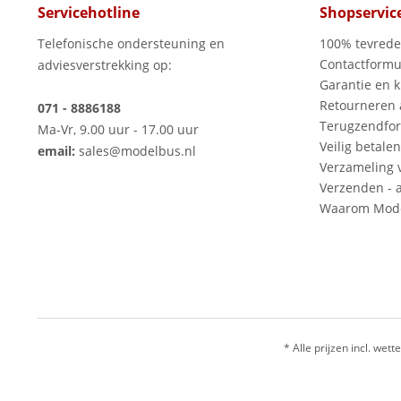
Servicehotline
Shopservic
Telefonische ondersteuning en
100% tevred
Contactformu
adviesverstrekking op:
Garantie en k
Retourneren
071 - 8886188
Terugzendfor
Ma-Vr, 9.00 uur - 17.00 uur
Veilig betalen
email:
sales@modelbus.nl
Verzameling 
Verzenden - a
Waarom Mode
* Alle prijzen incl. wette