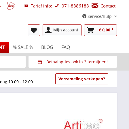
Tarief info:
071-8886188
Contact
Service/hulp
Mijn account
€ 0,00 *
NT
% SALE %
BLOG
FAQ
Betaalopties ook in 3 termijnen!
beurzen
Via Multisafepay (veilig via SSL)
Verzameling verkopen?
dag 10.00 - 12.00