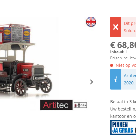
Dit p
Sold 
€ 68,8
Inhoud:
1
Prijzen incl. bt
Niet op vo
Artit
2020.
Betaal in 3 k
Uw bestellin
kantoor en 