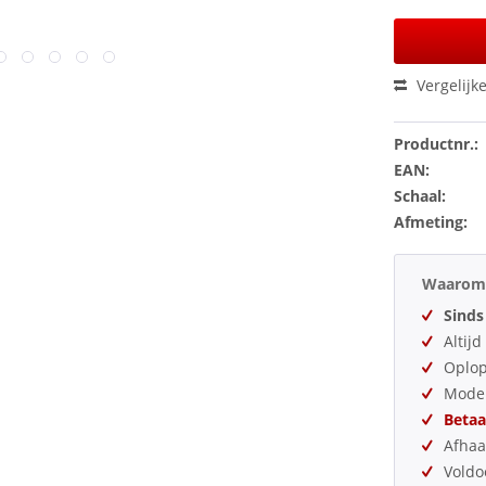
Vergelijk
Productnr.:
EAN:
Schaal:
Afmeting:
Waarom 
Sinds
Altij
Oplo
Model
Betaa
Afhaa
Vold