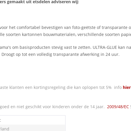
ers gemaakt uit etsdelen adviseren wij:
voor het comfortabel bevestigen van foto-geëtste of transparante 
 alle soorten kartonnen bouwmaterialen, verschillende soorten papi
orama's om basisproducten stevig vast te zetten. ULTRA-GLUE kan
Droogt op tot een volledig transparante afwerking in 24 uur.
ste klanten een kortingsregeling die kan oplopen tot 5% info
hier
oed en niet geschikt voor kinderen onder de 14 jaar.
2009/48/EC
c
land