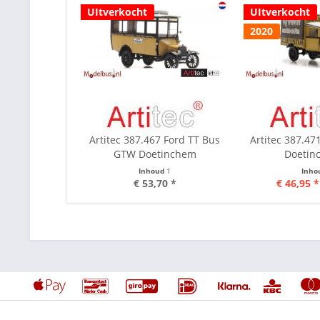
UItverkocht
UItverkocht
2020
Artitec 387.467 Ford TT Bus
Artitec 387.47
GTW Doetinchem
Doetinc
Inhoud
1
Inho
€ 53,70 *
€ 46,95 *