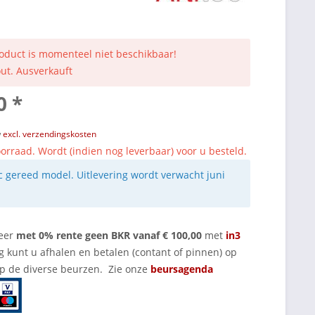
roduct is momenteel niet beschikbaar!
out. Ausverkauft
0 *
w
excl. verzendingskosten
orraad. Wordt (indien nog leverbaar) voor u besteld.
ec gereed model. Uitlevering wordt verwacht juni
eer
met 0% rente geen BKR vanaf € 100,00
met
in3
g kunt u afhalen en betalen (contant of pinnen) op
op de diverse beurzen. Zie onze
beursagenda