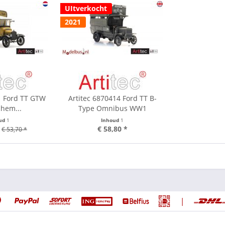
UItverkocht
2021
1 Ford TT GTW
Artitec 6870414 Ford TT B-
hem...
Type Omnibus WW1
ud
1
Inhoud
1
€ 58,80 *
€ 53,70 *
|