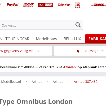
|
Zoeken...
NL-TOURINGCAR
Modelbouw
BEL. - LUX.
FABRIKA
w gegevens veilig via SSL
Beursagenda
Wat is SSL
Wij staan op diverse 
Bereikbaar 071-8886188 of 0613213794
Afhalen:
op afspraak
zater
n Modelbus.nl
Artitec
Artitec
Artitec 387.462
B-Type Omnibus London