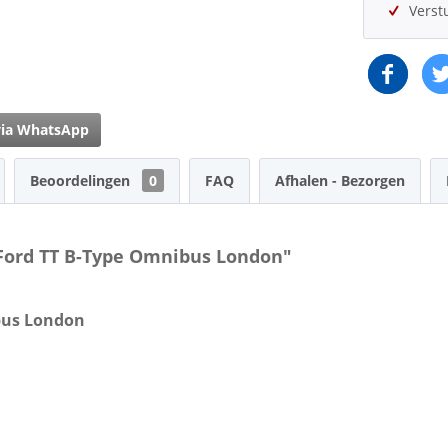
Verst
via WhatsApp
Beoordelingen
0
FAQ
Afhalen - Bezorgen
 Ford TT B-Type Omnibus London"
ibus London