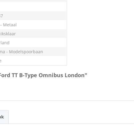
87
 - Metaal
iksklaar
land
ma - Modelspoorbaan
e
2 Ford TT B-Type Omnibus London"
ok