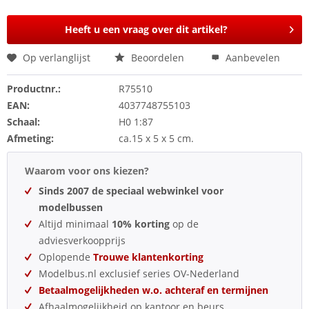
Heeft u een vraag over dit artikel?
Op verlanglijst
Beoordelen
Aanbevelen
Productnr.:
R75510
EAN:
4037748755103
Schaal:
H0 1:87
Afmeting:
ca.15 x 5 x 5 cm.
Waarom voor ons kiezen?
Sinds 2007 de speciaal webwinkel voor
modelbussen
Altijd minimaal
10% korting
op de
adviesverkoopprijs
Oplopende
Trouwe klantenkorting
Modelbus.nl exclusief series OV-Nederland
Betaalmogelijkheden w.o. achteraf en termijnen
Afhaalmogelijkheid op kantoor en beurs.