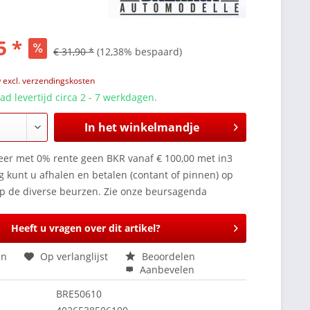
5 *
€ 31,90 *
(12,38% bespaard)
w
excl. verzendingskosten
d levertijd circa 2 - 7 werkdagen.
In het winkelmandje
keer met 0% rente geen BKR vanaf € 100,00 met in3
g kunt u afhalen en betalen (contant of pinnen) op
op de diverse beurzen. Zie onze beursagenda
Heeft u vragen over dit artikel?
en
Op verlanglijst
Beoordelen
Aanbevelen
BRE50610