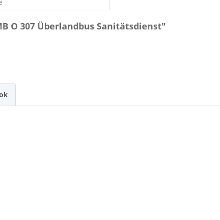
e
MB O 307 Überlandbus Sanitätsdienst"
ook