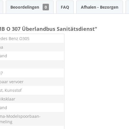
Beoordelingen
0
FAQ
Afhalen - Bezorgen
MB O 307 Überlandbus Sanitätsdienst"
des Benz O305
na
land
87
aar vervoer
st, Kunsstof
iksklaar
land
ma-Modelspoorbaan-
meling