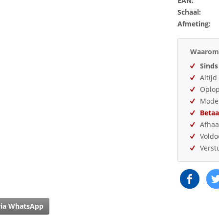
EAN:
Schaal:
Afmeting:
Waarom 
Sinds
Altij
Oplo
Model
Betaa
Afhaa
Vold
Verst
via WhatsApp