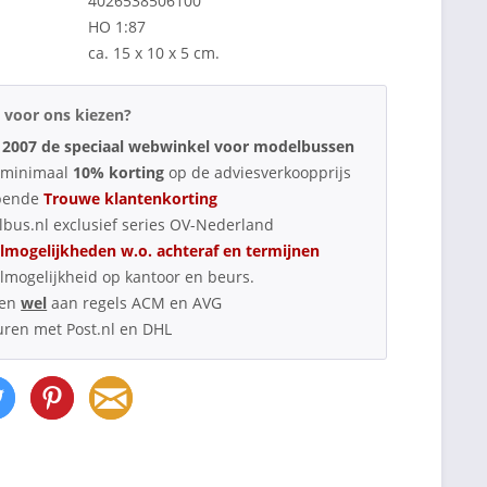
4026538506100
HO 1:87
ca. 15 x 10 x 5 cm.
voor ons kiezen?
 2007 de speciaal webwinkel voor modelbussen
d minimaal
10% korting
op de adviesverkoopprijs
pende
Trouwe klantenkorting
bus.nl exclusief series OV-Nederland
lmogelijkheden w.o. achteraf en termijnen
lmogelijkheid op kantoor en beurs.
oen
wel
aan regels ACM en AVG
uren met Post.nl en DHL