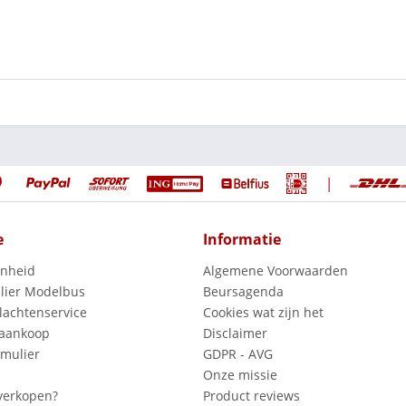
|
e
Informatie
enheid
Algemene Voorwaarden
lier Modelbus
Beursagenda
lachtenservice
Cookies wat zijn het
 aankoop
Disclaimer
mulier
GDPR - AVG
Onze missie
verkopen?
Product reviews