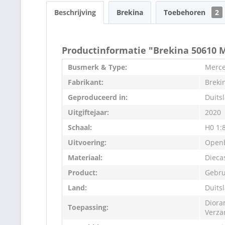
Beschrijving
Brekina
Toebehoren
2
Productinformatie "Brekina 50610 
Busmerk & Type:
Merce
Fabrikant:
Breki
Geproduceerd in:
Duits
Uitgiftejaar:
2020
Schaal:
H0 1:
Uitvoering:
Openb
Materiaal:
Dieca
Product:
Gebru
Land:
Duits
Diora
Toepassing:
Verza