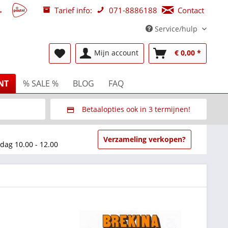
Tarief info:
071-8886188
Contact
Service/hulp
Mijn account
€ 0,00 *
NT
% SALE %
BLOG
FAQ
Betaalopties ook in 3 termijnen!
beurzen
Via Multisafepay (veilig via SSL)
Verzameling verkopen?
dag 10.00 - 12.00