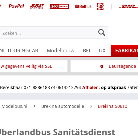
|
Zoeken...
NL-TOURINGCAR
Modelbouw
BEL. - LUX.
FABRIKA
w gegevens veilig via SSL
Beursagenda
Wat is SSL
Wij staan op diverse 
Bereikbaar 071-8886188 of 0613213794
Afhalen:
op afspraak
zater
n Modelbus.nl
Brekina automodelle
Brekina 50610
Überlandbus Sanitätsdienst