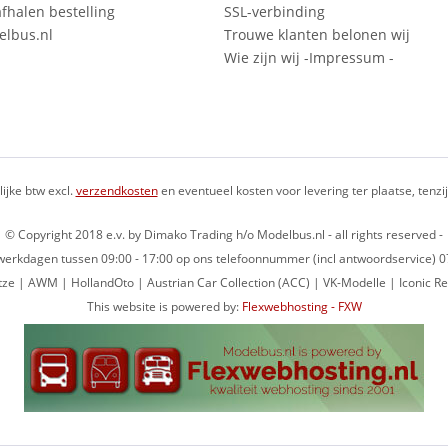
fhalen bestelling
SSL-verbinding
lbus.nl
Trouwe klanten belonen wij
Wie zijn wij -Impressum -
lijke btw excl.
verzendkosten
en eventueel kosten voor levering ter plaatse, tenz
© Copyright 2018 e.v. by Dimako Trading h/o Modelbus.nl - all rights reserved -
op werkdagen tussen 09:00 - 17:00 op ons telefoonnummer (incl antwoordservice)
ze | AWM | HollandOto | Austrian Car Collection (ACC) | VK-Modelle | Iconic Re
This website is powered by:
Flexwebhosting - FXW